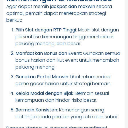
Agar dapat meraih
jackpot dan maxwin
secara
optimal, pemain dapat menerapkan strategi
berikut:
Pilih Slot dengan RTP Tinggi
: Mesin slot dengan
persentase kemenangan tinggi memberikan
peluang menang lebih besar.
Manfaatkan Bonus dan Event
: Gunakan semua
bonus harian dan ikut event untuk menambah
peluang menang.
Gunakan Portal Maxwin
: Lihat rekomendasi
game gacor harian untuk strategi bermain.
Kelola Modal dengan Bijak
: Bermain sesuai
kemampuan dan hindari risiko besar.
Bermain Konsisten
: Kemenangan sering
datang kepada pemain yang rutin dan sabar.