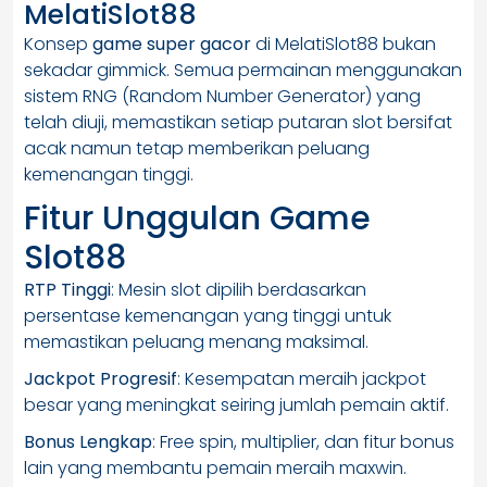
MelatiSlot88
Konsep
game super gacor
di MelatiSlot88 bukan
sekadar gimmick. Semua permainan menggunakan
sistem RNG (Random Number Generator) yang
telah diuji, memastikan setiap putaran slot bersifat
acak namun tetap memberikan peluang
kemenangan tinggi.
Fitur Unggulan Game
Slot88
RTP Tinggi
: Mesin slot dipilih berdasarkan
persentase kemenangan yang tinggi untuk
memastikan peluang menang maksimal.
Jackpot Progresif
: Kesempatan meraih jackpot
besar yang meningkat seiring jumlah pemain aktif.
Bonus Lengkap
: Free spin, multiplier, dan fitur bonus
lain yang membantu pemain meraih maxwin.