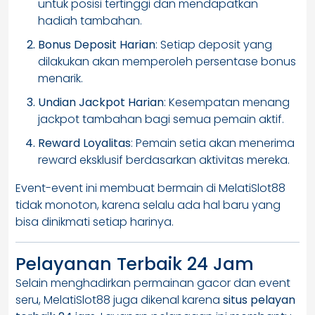
untuk posisi tertinggi dan mendapatkan
hadiah tambahan.
Bonus Deposit Harian
: Setiap deposit yang
dilakukan akan memperoleh persentase bonus
menarik.
Undian Jackpot Harian
: Kesempatan menang
jackpot tambahan bagi semua pemain aktif.
Reward Loyalitas
: Pemain setia akan menerima
reward eksklusif berdasarkan aktivitas mereka.
Event-event ini membuat bermain di MelatiSlot88
tidak monoton, karena selalu ada hal baru yang
bisa dinikmati setiap harinya.
Pelayanan Terbaik 24 Jam
Selain menghadirkan permainan gacor dan event
seru, MelatiSlot88 juga dikenal karena
situs pelayan