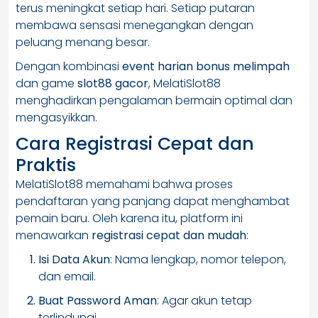
terus meningkat setiap hari. Setiap putaran
membawa sensasi menegangkan dengan
peluang menang besar.
Dengan kombinasi
event harian bonus melimpah
dan game
slot88 gacor
, MelatiSlot88
menghadirkan pengalaman bermain optimal dan
mengasyikkan.
Cara Registrasi Cepat dan
Praktis
MelatiSlot88 memahami bahwa proses
pendaftaran yang panjang dapat menghambat
pemain baru. Oleh karena itu, platform ini
menawarkan
registrasi cepat dan mudah
:
Isi Data Akun
: Nama lengkap, nomor telepon,
dan email.
Buat Password Aman
: Agar akun tetap
terlindungi.