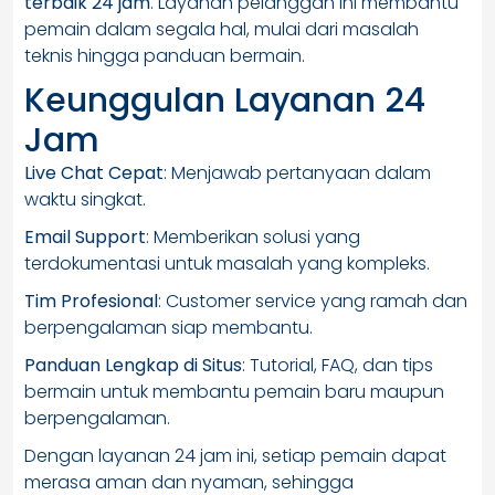
terbaik 24 jam
. Layanan pelanggan ini membantu
pemain dalam segala hal, mulai dari masalah
teknis hingga panduan bermain.
Keunggulan Layanan 24
Jam
Live Chat Cepat
: Menjawab pertanyaan dalam
waktu singkat.
Email Support
: Memberikan solusi yang
terdokumentasi untuk masalah yang kompleks.
Tim Profesional
: Customer service yang ramah dan
berpengalaman siap membantu.
Panduan Lengkap di Situs
: Tutorial, FAQ, dan tips
bermain untuk membantu pemain baru maupun
berpengalaman.
Dengan layanan 24 jam ini, setiap pemain dapat
merasa aman dan nyaman, sehingga