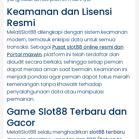
Keamanan dan Lisensi
Resmi
MelatiSlot88 dilengkapi dengan sistem keamanan
modern, termasuk enkripsi data untuk semua
transaksi. Sebagai
Pusat slot88 online resmi dan
Portal maxwin
, platform ini telah terdaftar dan
diaudit secara berkala, sehingga setiap pemain
dapat merasa aman saat bermain. Keamanan ini
menjadi pondasi agar pemain dapat fokus meraih
kemenangan tanpa khawatir terhadap
penyalahgunaan data atau manipulasi
permainan.
Game Slot88 Terbaru dan
Gacor
MelatiSlot88 selalu menghadirkan
slot88 terbaru