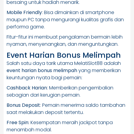
bersaing untuk hadiah menarik.
Mobile Friendly
: Bisa dimainkan di smartphone
maupun PC tanpa mengurangi kualitas grafis dan
performa game.
Fitur-fitur ini membuat pengalaman bermain lebih
nyaman, menyenangkan, dan menguntungkan.
Event Harian Bonus Melimpah
Salah satu daya tarik utama MelatiSlot88 adalah
event harian bonus melimpah
yang memberikan
keuntungan nyata bagi pemain:
Cashback Harian
: Memberikan pengembalian
sebagian dari kerugian pemain.
Bonus Deposit
: Pemain menerima saldo tambahan
saat melakukan deposit tertentu.
Free Spin
: Kesempatan meraih jackpot tanpa
menambah modal.