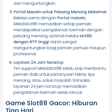
dan menguntungkan.
Portal Maxwin untuk Peluang Menang Maksimal
Bekerja sama dengan
Portal maxwin
,
MelatiSlot88 memastikan setiap pemain
mendapatkan pengalaman bermain dengan
peluang menang optimal melalui
slot88
dengan RTP tinggi
. Hal ini sangat
menguntungkan bagi pemain pemula maupun
profesional.
Layanan 24 Jam Nonstop
Tim support MelatiSlot88 selalu siap membantu
pemain. Baik untuk pertanyaan teknis, tips
menang, atau solusi masalah transaksi,
layanan 24 jam nonstop memastikan
pengalaman bermain selalu lancar.
Game Slot88 Gacor: Hiburan
Tiap Hari