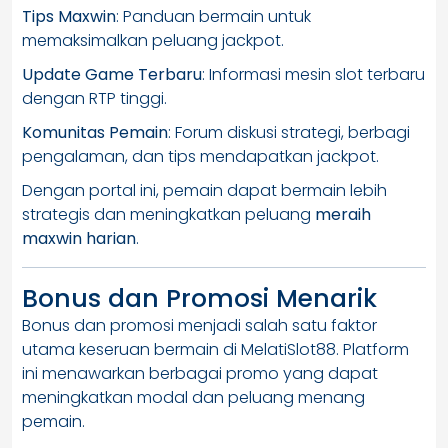
Tips Maxwin
: Panduan bermain untuk
memaksimalkan peluang jackpot.
Update Game Terbaru
: Informasi mesin slot terbaru
dengan RTP tinggi.
Komunitas Pemain
: Forum diskusi strategi, berbagi
pengalaman, dan tips mendapatkan jackpot.
Dengan portal ini, pemain dapat bermain lebih
strategis dan meningkatkan peluang
meraih
maxwin harian
.
Bonus dan Promosi Menarik
Bonus dan promosi menjadi salah satu faktor
utama keseruan bermain di MelatiSlot88. Platform
ini menawarkan berbagai promo yang dapat
meningkatkan modal dan peluang menang
pemain.