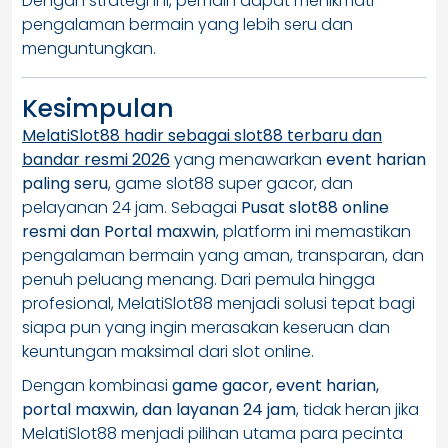
Dengan strategi ini, pemain dapat menikmati
pengalaman bermain yang lebih seru dan
menguntungkan.
Kesimpulan
MelatiSlot88 hadir sebagai slot88 terbaru dan
bandar resmi 2026
yang menawarkan
event harian
paling seru
, game slot88 super gacor, dan
pelayanan 24 jam. Sebagai
Pusat slot88 online
resmi dan Portal maxwin
, platform ini memastikan
pengalaman bermain yang aman, transparan, dan
penuh peluang menang. Dari pemula hingga
profesional, MelatiSlot88 menjadi solusi tepat bagi
siapa pun yang ingin merasakan keseruan dan
keuntungan maksimal dari slot online.
Dengan kombinasi
game gacor, event harian,
portal maxwin, dan layanan 24 jam
, tidak heran jika
MelatiSlot88 menjadi pilihan utama para pecinta