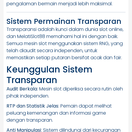
pengalaman bermain menjadi lebih maksimal.
Sistem Permainan Transparan
Transparansi adalah kunci dalam dunia slot online,
dan MelatiSlot88 memahami hal ini dengan baik.
Semua mesin slot menggunakan sistem RNG, yang
telah diaudit secara independen, untuk
memastikan setiap putaran bersifat acak dan fair.
Keunggulan Sistem
Transparan
Audit Berkala
: Mesin slot diperiksa secara rutin oleh
pihak independen.
RTP dan Statistik Jelas
: Pemain dapat melihat
peluang kemenangan dan informasi game
dengan transparan.
Anti Manipulasi
: Sistem dilindungi dari kecurangan