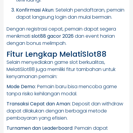
Konfirmasi Akun
: Setelah pendaftaran, pemain
dapat langsung login dan mulai bermain.
Dengan registrasi cepat, pemain dapat segera
menikmati
slot88 gacor 2026
dan event harian
dengan bonus melimpah.
Fitur Lengkap MelatiSlot88
Selain menyediakan game slot berkualitas,
MelatiSlot88 juga memiliki fitur tambahan untuk
kenyamanan pemain:
Mode Demo
: Pemain baru bisa mencoba game
tanpa risiko kehilangan modal.
Transaksi Cepat dan Aman
: Deposit dan withdraw
dapat dilakukan dengan berbagai metode
pembayaran yang efisien.
Turnamen dan Leaderboard
: Pemain dapat