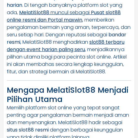
harian
. Di tengah banyaknya platform slot yang
ada,
MelatiSlot88
muncul sebagai
Pusat slot88
online resmi dan Portal maxwin
, memberikan
pengalaman bermain yang aman, terpercaya, dan
seru setiap hari. Dengan reputasi sebagai
bandar
resmi
, MelatiSlot88 menghadirkan
slot88 terbaru
dengan event harian paling seru
,
menjadikannya
pilihan utama bagi para pecinta slot online. Artikel
ini akan membahas secara lengkap keunggulan,
fitur, dan strategi bermain di MelatiSlot88.
Mengapa MelatiSlot88 Menjadi
Pilihan Utama
Memilih platform slot online yang tepat sangat
penting agar pengalaman bermain menjadi aman
dan menyenangkan. MelatiSlot88 hadir sebagai
situs slot88 resmi
dengan berbagai keunggulan
yang tidak dimiliki platform lainnya.