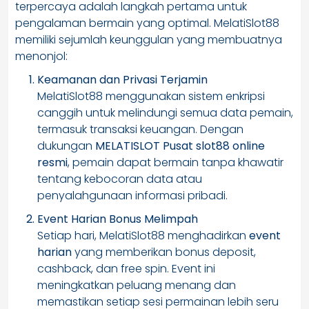
terpercaya adalah langkah pertama untuk
pengalaman bermain yang optimal. MelatiSlot88
memiliki sejumlah keunggulan yang membuatnya
menonjol:
Keamanan dan Privasi Terjamin
MelatiSlot88 menggunakan sistem enkripsi
canggih untuk melindungi semua data pemain,
termasuk transaksi keuangan. Dengan
dukungan
MELATISLOT Pusat slot88 online
resmi
, pemain dapat bermain tanpa khawatir
tentang kebocoran data atau
penyalahgunaan informasi pribadi.
Event Harian Bonus Melimpah
Setiap hari, MelatiSlot88 menghadirkan
event
harian
yang memberikan bonus deposit,
cashback, dan free spin. Event ini
meningkatkan peluang menang dan
memastikan setiap sesi permainan lebih seru