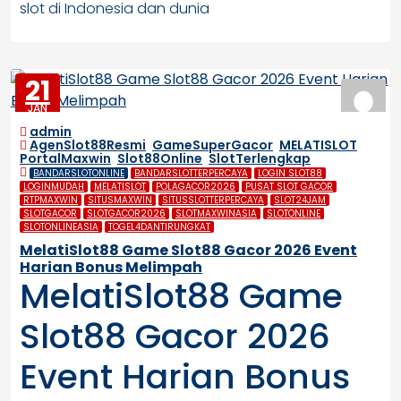
slot di Indonesia dan dunia
21
JAN
2026
admin
AgenSlot88Resmi
,
GameSuperGacor
,
MELATISLOT
,
PortalMaxwin
,
Slot88Online
,
SlotTerlengkap
BANDARSLOTONLINE
BANDARSLOTTERPERCAYA
LOGIN SLOT88
LOGINMUDAH
MELATISLOT
POLAGACOR2026
PUSAT SLOT GACOR
RTPMAXWIN
SITUSMAXWIN
SITUSSLOTTERPERCAYA
SLOT24JAM
SLOTGACOR
SLOTGACOR2026
SLOTMAXWINASIA
SLOTONLINE
SLOTONLINEASIA
TOGEL4DANTIRUNGKAT
MelatiSlot88 Game Slot88 Gacor 2026 Event
Harian Bonus Melimpah
MelatiSlot88 Game
Slot88 Gacor 2026
Event Harian Bonus