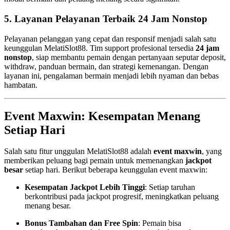
5. Layanan Pelayanan Terbaik 24 Jam Nonstop
Pelayanan pelanggan yang cepat dan responsif menjadi salah satu
keunggulan MelatiSlot88. Tim support profesional tersedia
24 jam
nonstop
, siap membantu pemain dengan pertanyaan seputar deposit,
withdraw, panduan bermain, dan strategi kemenangan. Dengan
layanan ini, pengalaman bermain menjadi lebih nyaman dan bebas
hambatan.
Event Maxwin: Kesempatan Menang
Setiap Hari
Salah satu fitur unggulan MelatiSlot88 adalah
event maxwin
, yang
memberikan peluang bagi pemain untuk memenangkan
jackpot
besar
setiap hari. Berikut beberapa keunggulan event maxwin:
Kesempatan Jackpot Lebih Tinggi
: Setiap taruhan
berkontribusi pada jackpot progresif, meningkatkan peluang
menang besar.
Bonus Tambahan dan Free Spin
: Pemain bisa