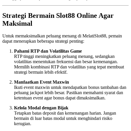
Strategi Bermain Slot88 Online Agar
Maksimal
Untuk memaksimalkan peluang menang di MelatiSlot88, pemain
dapat menerapkan beberapa strategi penting:
Pahami RTP dan Volatilitas Game
RTP tinggi meningkatkan peluang menang, sedangkan
volatilitas menentukan frekuensi dan besar kemenangan.
Memilih kombinasi RTP dan volatilitas yang tepat membuat
strategi bermain lebih efektif.
Manfaatkan Event Maxwin
Ikuti event maxwin untuk mendapatkan bonus tambahan dan
peluang jackpot lebih besar. Pastikan memahami syarat dan
ketentuan event agar bonus dapat dimaksimalkan.
Kelola Modal dengan Bijak
Tetapkan batas deposit dan kemenangan harian. Jangan
bermain di luar batas modal untuk menghindari risiko
kerugian.