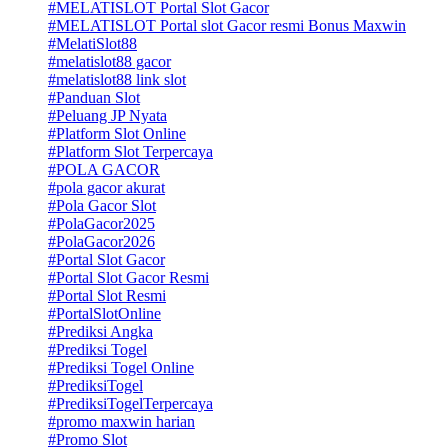
#MELATISLOT Portal Slot Gacor
#MELATISLOT Portal slot Gacor resmi Bonus Maxwin
#MelatiSlot88
#melatislot88 gacor
#melatislot88 link slot
#Panduan Slot
#Peluang JP Nyata
#Platform Slot Online
#Platform Slot Terpercaya
#POLA GACOR
#pola gacor akurat
#Pola Gacor Slot
#PolaGacor2025
#PolaGacor2026
#Portal Slot Gacor
#Portal Slot Gacor Resmi
#Portal Slot Resmi
#PortalSlotOnline
#Prediksi Angka
#Prediksi Togel
#Prediksi Togel Online
#PrediksiTogel
#PrediksiTogelTerpercaya
#promo maxwin harian
#Promo Slot