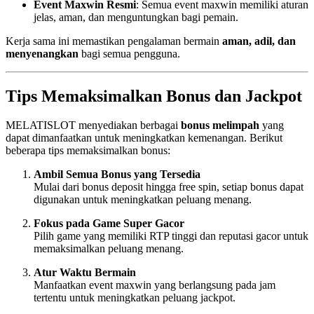
Event Maxwin Resmi
: Semua event maxwin memiliki aturan
jelas, aman, dan menguntungkan bagi pemain.
Kerja sama ini memastikan pengalaman bermain
aman, adil, dan
menyenangkan
bagi semua pengguna.
Tips Memaksimalkan Bonus dan Jackpot
MELATISLOT menyediakan berbagai
bonus melimpah
yang
dapat dimanfaatkan untuk meningkatkan kemenangan. Berikut
beberapa tips memaksimalkan bonus:
Ambil Semua Bonus yang Tersedia
Mulai dari bonus deposit hingga free spin, setiap bonus dapat
digunakan untuk meningkatkan peluang menang.
Fokus pada Game Super Gacor
Pilih game yang memiliki RTP tinggi dan reputasi gacor untuk
memaksimalkan peluang menang.
Atur Waktu Bermain
Manfaatkan event maxwin yang berlangsung pada jam
tertentu untuk meningkatkan peluang jackpot.