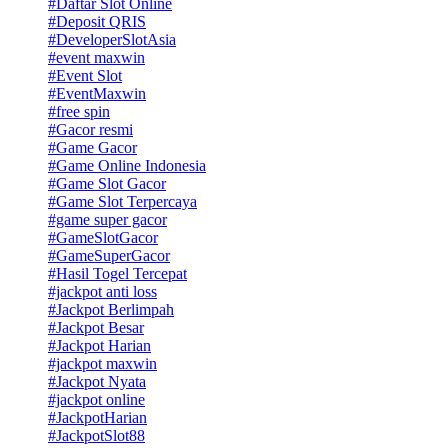
#Daftar Slot Online
#Deposit QRIS
#DeveloperSlotAsia
#event maxwin
#Event Slot
#EventMaxwin
#free spin
#Gacor resmi
#Game Gacor
#Game Online Indonesia
#Game Slot Gacor
#Game Slot Terpercaya
#game super gacor
#GameSlotGacor
#GameSuperGacor
#Hasil Togel Tercepat
#jackpot anti loss
#Jackpot Berlimpah
#Jackpot Besar
#Jackpot Harian
#jackpot maxwin
#Jackpot Nyata
#jackpot online
#JackpotHarian
#JackpotSlot88