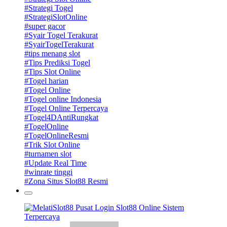
#Strategi Togel
#StrategiSlotOnline
#super gacor
#Syair Togel Terakurat
#SyairTogelTerakurat
#tips menang slot
#Tips Prediksi Togel
#Tips Slot Online
#Togel harian
#Togel Online
#Togel online Indonesia
#Togel Online Terpercaya
#Togel4DAntiRungkat
#TogelOnline
#TogelOnlineResmi
#Trik Slot Online
#turnamen slot
#Update Real Time
#winrate tinggi
#Zona Situs Slot88 Resmi