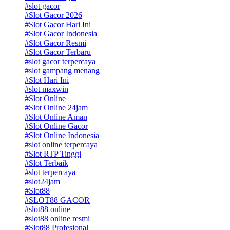
#slot gacor
#Slot Gacor 2026
#Slot Gacor Hari Ini
#Slot Gacor Indonesia
#Slot Gacor Resmi
#Slot Gacor Terbaru
#slot gacor terpercaya
#slot gampang menang
#Slot Hari Ini
#slot maxwin
#Slot Online
#Slot Online 24jam
#Slot Online Aman
#Slot Online Gacor
#Slot Online Indonesia
#slot online terpercaya
#Slot RTP Tinggi
#Slot Terbaik
#slot terpercaya
#slot24jam
#Slot88
#SLOT88 GACOR
#slot88 online
#slot88 online resmi
#Slot88 Profesional