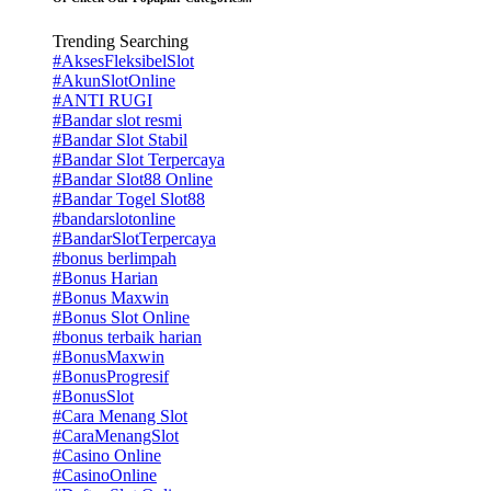
Trending Searching
#AksesFleksibelSlot
#AkunSlotOnline
#ANTI RUGI
#Bandar slot resmi
#Bandar Slot Stabil
#Bandar Slot Terpercaya
#Bandar Slot88 Online
#Bandar Togel Slot88
#bandarslotonline
#BandarSlotTerpercaya
#bonus berlimpah
#Bonus Harian
#Bonus Maxwin
#Bonus Slot Online
#bonus terbaik harian
#BonusMaxwin
#BonusProgresif
#BonusSlot
#Cara Menang Slot
#CaraMenangSlot
#Casino Online
#CasinoOnline