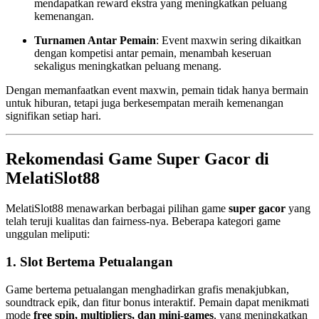
mendapatkan reward ekstra yang meningkatkan peluang
kemenangan.
Turnamen Antar Pemain
: Event maxwin sering dikaitkan
dengan kompetisi antar pemain, menambah keseruan
sekaligus meningkatkan peluang menang.
Dengan memanfaatkan event maxwin, pemain tidak hanya bermain
untuk hiburan, tetapi juga berkesempatan meraih kemenangan
signifikan setiap hari.
Rekomendasi Game Super Gacor di
MelatiSlot88
MelatiSlot88 menawarkan berbagai pilihan game
super gacor
yang
telah teruji kualitas dan fairness-nya. Beberapa kategori game
unggulan meliputi:
1. Slot Bertema Petualangan
Game bertema petualangan menghadirkan grafis menakjubkan,
soundtrack epik, dan fitur bonus interaktif. Pemain dapat menikmati
mode
free spin, multipliers, dan mini-games
, yang meningkatkan