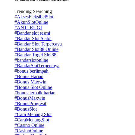
Trending Searching
#AksesFleksibelSlot
#AkunSlotOnline
#ANTI RUGI
#Bandar slot resmi
#Bandar Slot Stabil
#Bandar Slot Terpercaya
#Bandar Slot88 Online
#Bandar Togel Slot88
#bandarslotonline
#BandarSlotTerpercaya
#bonus berlimpah
#Bonus Harian
#Bonus Maxwin
#Bonus Slot Online
#bonus terbaik harian
#BonusMaxwin
#BonusProgresif
#BonusSlot
#Cara Menang Slot
#CaraMenangSlot
#Casino Online
#CasinoOnline