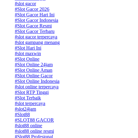
#slot gacor
#Slot Gacor 2026
#Slot Gacor Hari Ini
#Slot Gacor Indonesia
#Slot Gacor Resmi
#Slot Gacor Terbaru
#slot gacor terpercaya
#slot gampang menang
#Slot Hari Ini
#slot maxwin
#Slot Online
#Slot Online 24jam
#Slot Online Aman
#Slot Online Gacor
#Slot Online Indonesia
#slot online terpercaya
#Slot RTP Tinggi
#Slot Terbaik
#slot terpercaya
#slot24jam
#Slot88
#SLOT88 GACOR
#slot88 online
#slot88 online resmi
#Slot88 Profesional