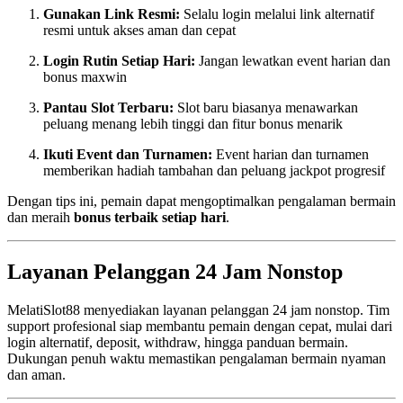
Gunakan Link Resmi:
Selalu login melalui link alternatif
resmi untuk akses aman dan cepat
Login Rutin Setiap Hari:
Jangan lewatkan event harian dan
bonus maxwin
Pantau Slot Terbaru:
Slot baru biasanya menawarkan
peluang menang lebih tinggi dan fitur bonus menarik
Ikuti Event dan Turnamen:
Event harian dan turnamen
memberikan hadiah tambahan dan peluang jackpot progresif
Dengan tips ini, pemain dapat mengoptimalkan pengalaman bermain
dan meraih
bonus terbaik setiap hari
.
Layanan Pelanggan 24 Jam Nonstop
MelatiSlot88 menyediakan layanan pelanggan 24 jam nonstop. Tim
support profesional siap membantu pemain dengan cepat, mulai dari
login alternatif, deposit, withdraw, hingga panduan bermain.
Dukungan penuh waktu memastikan pengalaman bermain nyaman
dan aman.