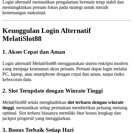
Login alternatif memastikan pengalaman bermain tetap stabil dan
memungkinkan pemain fokus pada strategi untuk meraih
kemenangan maksimal.
Keunggulan Login Alternatif
MelatiSlot88
1. Akses Cepat dan Aman
Login alternatif MelatiSlot88 menggunakan sistem enkripsi modern
yang menjaga keamanan akun pemain. Pemain dapat login melalui
PC, laptop, atau smartphone dengan cepat dan aman, tanpa risiko
kebocoran data.
2. Slot Terupdate dengan Winrate Tinggi
MelatiSlot88 selalu menghadirkan
slot terbaru dengan winrate
tinggi
, memastikan setiap permainan memberikan peluang menang
optimal. Slot terbaru biasanya memiliki fitur bonus lengkap dan
jackpot progresif yang menggiurkan.
3. Bonus Terbaik Setiap Hari