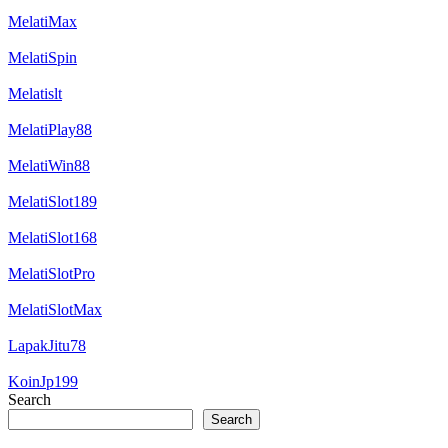
MelatiMax
MelatiSpin
Melatislt
MelatiPlay88
MelatiWin88
MelatiSlot189
MelatiSlot168
MelatiSlotPro
MelatiSlotMax
LapakJitu78
KoinJp199
Search
Search