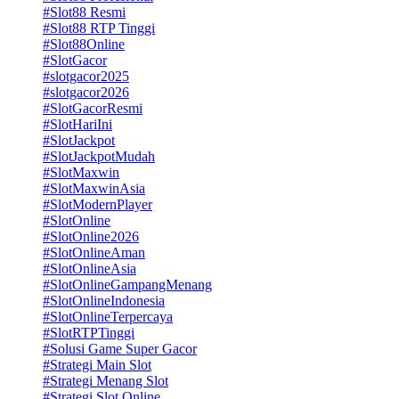
#Slot88 Resmi
#Slot88 RTP Tinggi
#Slot88Online
#SlotGacor
#slotgacor2025
#slotgacor2026
#SlotGacorResmi
#SlotHariIni
#SlotJackpot
#SlotJackpotMudah
#SlotMaxwin
#SlotMaxwinAsia
#SlotModernPlayer
#SlotOnline
#SlotOnline2026
#SlotOnlineAman
#SlotOnlineAsia
#SlotOnlineGampangMenang
#SlotOnlineIndonesia
#SlotOnlineTerpercaya
#SlotRTPTinggi
#Solusi Game Super Gacor
#Strategi Main Slot
#Strategi Menang Slot
#Strategi Slot Online