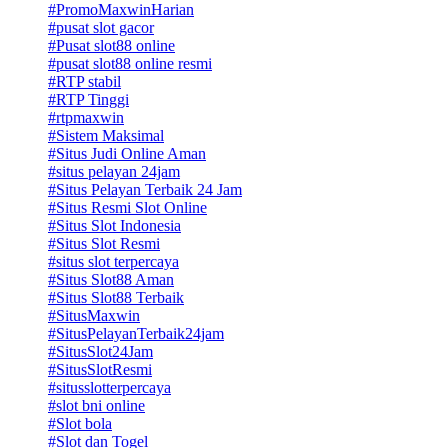
#PromoMaxwinHarian
#pusat slot gacor
#Pusat slot88 online
#pusat slot88 online resmi
#RTP stabil
#RTP Tinggi
#rtpmaxwin
#Sistem Maksimal
#Situs Judi Online Aman
#situs pelayan 24jam
#Situs Pelayan Terbaik 24 Jam
#Situs Resmi Slot Online
#Situs Slot Indonesia
#Situs Slot Resmi
#situs slot terpercaya
#Situs Slot88 Aman
#Situs Slot88 Terbaik
#SitusMaxwin
#SitusPelayanTerbaik24jam
#SitusSlot24Jam
#SitusSlotResmi
#situsslotterpercaya
#slot bni online
#Slot bola
#Slot dan Togel