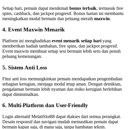
Setiap hari, pemain dapat menikmati
bonus terbaik
, termasuk free
spins, cashback, dan jackpot progresif. Bonus harian ini membantu
meningkatkan modal bermain dan peluang meraih
maxwin
.
4. Event Maxwin Menarik
Platform ini menghadirkan
event menarik setiap hari
yang
memberikan hadiah tambahan, free spins, dan jackpot progresif.
Event maxwin membuat setiap sesi bermain lebih seru dan penuh
peluang kemenangan.
5. Sistem Anti Loss
Fitur anti loss memungkinkan pemain mendapatkan pengembalian
sebagian kerugian, menjaga modal tetap aman. Dengan demikian,
pengalaman bermain lebih nyaman dan risiko kerugian berlebihan
dapat diminimalkan.
6. Multi-Platform dan User-Friendly
Login alternatif MelatiSlot88 dapat diakses dari semua perangkat.
Desain responsif dan navigasi mudah memastikan pemain dapat
bermain kapan saja, di mana saja, tanpa hambatan teknis.