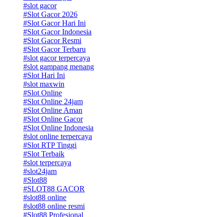
#slot gacor
#Slot Gacor 2026
#Slot Gacor Hari Ini
#Slot Gacor Indonesia
#Slot Gacor Resmi
#Slot Gacor Terbaru
#slot gacor terpercaya
#slot gampang menang
#Slot Hari Ini
#slot maxwin
#Slot Online
#Slot Online 24jam
#Slot Online Aman
#Slot Online Gacor
#Slot Online Indonesia
#slot online terpercaya
#Slot RTP Tinggi
#Slot Terbaik
#slot terpercaya
#slot24jam
#Slot88
#SLOT88 GACOR
#slot88 online
#slot88 online resmi
#Slot88 Profesional