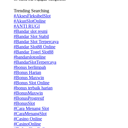
Trending Searching
#AksesFleksibelSlot
#AkunSlotOnline
#ANTI RUGI
#Bandar slot resmi
#Bandar Slot Stabil
#Bandar Slot Terpercaya
#Bandar Slot88 Online
#Bandar Togel Slot88
#bandarslotonline
#BandarSlotTerpercaya
#bonus berlimpah
#Bonus Harian
#Bonus Maxwin
#Bonus Slot Online
#bonus terbaik harian
#BonusMaxwin
#BonusProgresif
#BonusSlot
#Cara Menang Slot
#CaraMenangSlot
#Casino Online
#CasinoOnline