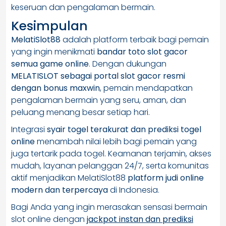
keseruan dan pengalaman bermain.
Kesimpulan
MelatiSlot88
adalah platform terbaik bagi pemain
yang ingin menikmati
bandar toto slot gacor
semua game online
. Dengan dukungan
MELATISLOT sebagai portal slot gacor resmi
dengan bonus maxwin
, pemain mendapatkan
pengalaman bermain yang seru, aman, dan
peluang menang besar setiap hari.
Integrasi
syair togel terakurat dan prediksi togel
online
menambah nilai lebih bagi pemain yang
juga tertarik pada togel. Keamanan terjamin, akses
mudah, layanan pelanggan 24/7, serta komunitas
aktif menjadikan MelatiSlot88
platform judi online
modern dan terpercaya
di Indonesia.
Bagi Anda yang ingin merasakan sensasi bermain
slot online dengan
jackpot instan dan prediksi