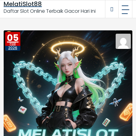
Skip
MelatiSlot88
to
Daftar Slot Online Terbaik Gacor Hari Ini
content
05
FEB
2026