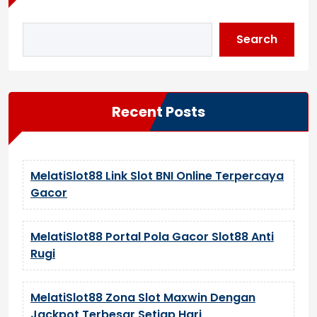
Search
Recent Posts
MelatiSlot88 Link Slot BNI Online Terpercaya
Gacor
MelatiSlot88 Portal Pola Gacor Slot88 Anti
Rugi
MelatiSlot88 Zona Slot Maxwin Dengan
Jackpot Terbesar Setiap Hari