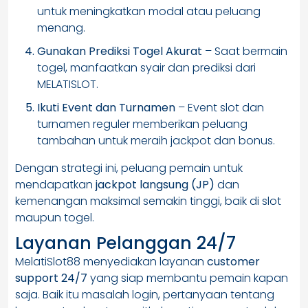
untuk meningkatkan modal atau peluang
menang.
Gunakan Prediksi Togel Akurat
– Saat bermain
togel, manfaatkan syair dan prediksi dari
MELATISLOT.
Ikuti Event dan Turnamen
– Event slot dan
turnamen reguler memberikan peluang
tambahan untuk meraih jackpot dan bonus.
Dengan strategi ini, peluang pemain untuk
mendapatkan
jackpot langsung (JP)
dan
kemenangan maksimal semakin tinggi, baik di slot
maupun togel.
Layanan Pelanggan 24/7
MelatiSlot88 menyediakan layanan
customer
support 24/7
yang siap membantu pemain kapan
saja. Baik itu masalah login, pertanyaan tentang