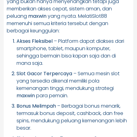
yang bukan hanya menyenangkan tetapi juga
memberikan akses cepat, sistem aman, dan
peluang
maxwin
yang nyata. MelatiSlot88
memenuhi semua kriteria tersebut dengan
berbagai keunggulan:
Akses Fleksibel
– Platform dapat diakses dari
smartphone, tablet, maupun komputer,
sehingga bermain bisa kapan saja dan di
mana saja.
Slot Gacor Terpercaya
– Semua mesin slot
yang tersedia dikenal memiliki pola
kemenangan tinggi, mendukung strategi
maxwin
para pemain.
Bonus Melimpah
– Berbagai bonus menarik,
termasuk bonus deposit, cashback, dan free
spins, mendukung peluang kemenangan lebih
besar.