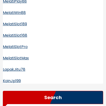
MelatiPlay88
MelatiWin88
MelatiSlot189
MelatiSlot168
MelatiSlotPro
MelatiSlotMax
LapakJitu78
KoinJp199
Search