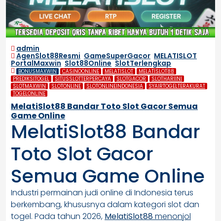
admin
AgenSlot88Resmi
,
GameSuperGacor
,
MELATISLOT
,
PortalMaxwin
,
Slot88Online
,
SlotTerlengkap
BONUSMAXWIN
CASINOONLINE
MELATISLOT
MELATISLOT88
PREDIKSITOGEL
SITUSSLOTTERPERCAYA
SLOTGACOR
SLOTHARIINI
SLOTMAXWIN
SLOTONLINE
SLOTONLINEINDONESIA
SYAIRTOGELTERAKURAT
TOGELONLINE
MelatiSlot88 Bandar Toto Slot Gacor Semua
Game Online
MelatiSlot88 Bandar
Toto Slot Gacor
Semua Game Online
Industri permainan judi online di Indonesia terus
berkembang, khususnya dalam kategori slot dan
togel. Pada tahun 2026,
MelatiSlot88
menonjol