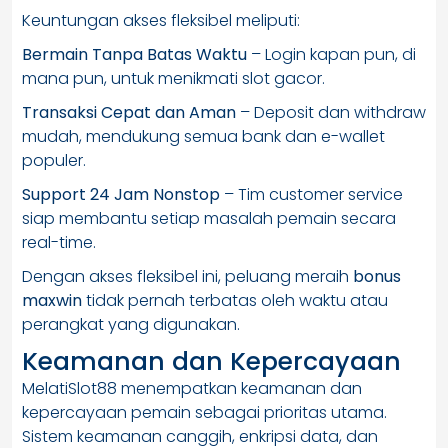
Keuntungan akses fleksibel meliputi:
Bermain Tanpa Batas Waktu
– Login kapan pun, di
mana pun, untuk menikmati slot gacor.
Transaksi Cepat dan Aman
– Deposit dan withdraw
mudah, mendukung semua bank dan e-wallet
populer.
Support 24 Jam Nonstop
– Tim customer service
siap membantu setiap masalah pemain secara
real-time.
Dengan akses fleksibel ini, peluang meraih
bonus
maxwin
tidak pernah terbatas oleh waktu atau
perangkat yang digunakan.
Keamanan dan Kepercayaan
MelatiSlot88 menempatkan keamanan dan
kepercayaan pemain sebagai prioritas utama.
Sistem keamanan canggih, enkripsi data, dan