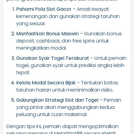
Pahami Pola Slot Gacor
– Amati riwayat
kemenangan dan gunakan strategi taruhan
yang sesuai.
Manfaatkan Bonus Maxwin
– Gunakan bonus
deposit, cashback, dan free spins untuk
meningkatkan modal.
Gunakan Syair Togel Terakurat
– Untuk pemain
togel, gunakan syair untuk prediksi angka lebih
tepat.
Kelola Modal Secara Bijak
– Tentukan batas
taruhan harian untuk meminimalkan risiko.
Gabungkan Strategi Slot dan Togel
– Pemain
yang pintar akan menggabungkan kedua
peluang untuk cuan maksimal.
Dengan tips ini, pemain dapat mengoptimalkan
peluang menang di MelatiSlot88 secara efektif.