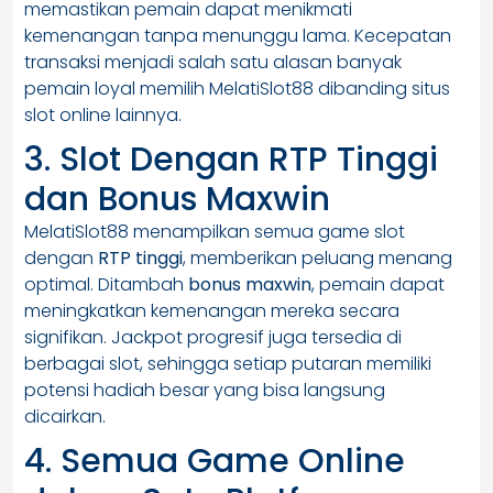
memastikan pemain dapat menikmati
kemenangan tanpa menunggu lama. Kecepatan
transaksi menjadi salah satu alasan banyak
pemain loyal memilih MelatiSlot88 dibanding situs
slot online lainnya.
3. Slot Dengan RTP Tinggi
dan Bonus Maxwin
MelatiSlot88 menampilkan semua game slot
dengan
RTP tinggi
, memberikan peluang menang
optimal. Ditambah
bonus maxwin
, pemain dapat
meningkatkan kemenangan mereka secara
signifikan. Jackpot progresif juga tersedia di
berbagai slot, sehingga setiap putaran memiliki
potensi hadiah besar yang bisa langsung
dicairkan.
4. Semua Game Online