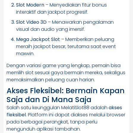
Slot Modern
– Menyediakan fitur bonus
interaktif dan jackpot progresif.
Slot Video 3D
– Menawarkan pengalaman
visual dan audio yang imersif.
Mega Jackpot Slot
– Memberikan peluang
meraih jackpot besar, terutama saat event
maxwin.
Dengan variasi game yang lengkap, pemain bisa
memilih slot sesuai gaya bermain mereka, sekaligus
memaksimalkan peluang cuan harian.
Akses Fleksibel: Bermain Kapan
Saja dan Di Mana Saja
Salah satu keunggulan MelatiSlot88 adalah
akses
fleksibel
. Platform ini dapat diakses melalui browser
pada berbagai perangkat, tanpa perlu
mengunduh aplikasi tambahan.