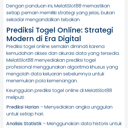
Dengan panduan ini, MelatiSlot88 memastikan
setiap pemain memiliki strategi yang jelas, bukan
sekadar mengandalkan tebakan.
Prediksi Togel Online: Strategi
Modern di Era Digital
Prediksi togel online semakin diminati karena
kemudahan akses dan akurasi data yang tersedia.
MelatiSlot88 menyediakan prediksi togel
profesional menggunakan algoritma khusus yang
mengolah data keluaran sebelumnya untuk
menemukan pola kemenangan.
Keunggulan prediksi togel online di MelatiSlot88
meliputi:
Prediksi Harian
– Menyediakan angka unggulan
untuk setiap hari.
Analisis Statistik
– Menggunakan data historis untuk