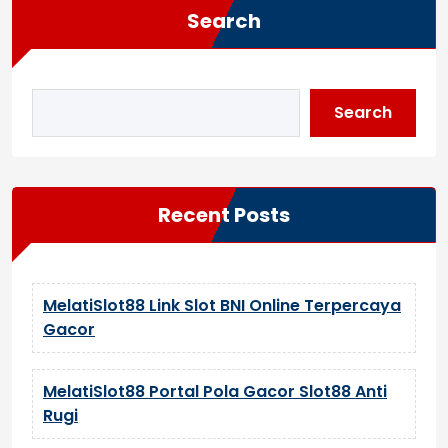
Search
Search
Recent Posts
MelatiSlot88 Link Slot BNI Online Terpercaya
Gacor
MelatiSlot88 Portal Pola Gacor Slot88 Anti
Rugi