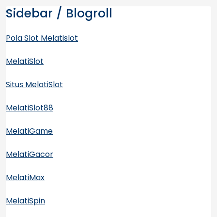
Sidebar / Blogroll
Pola Slot Melatislot
MelatiSlot
Situs MelatiSlot
MelatiSlot88
MelatiGame
MelatiGacor
MelatiMax
MelatiSpin