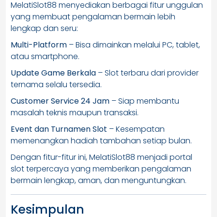
MelatiSlot88 menyediakan berbagai fitur unggulan
yang membuat pengalaman bermain lebih
lengkap dan seru:
Multi-Platform
– Bisa dimainkan melalui PC, tablet,
atau smartphone.
Update Game Berkala
– Slot terbaru dari provider
ternama selalu tersedia.
Customer Service 24 Jam
– Siap membantu
masalah teknis maupun transaksi.
Event dan Turnamen Slot
– Kesempatan
memenangkan hadiah tambahan setiap bulan.
Dengan fitur-fitur ini, MelatiSlot88 menjadi portal
slot terpercaya yang memberikan pengalaman
bermain lengkap, aman, dan menguntungkan.
Kesimpulan