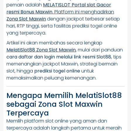
pemain adalah
MELATISLOT Portal slot Gacor
resmi Bonus Maxwin
. Platform ini menghadirkan
Zona Slot Maxwin
dengan jackpot terbesar setiap
hari, RTP tinggi, serta fasilitas prediksi togel online
yang terpercaya.
Artikel ini akan membahas secara lengkap
MelatiSlot88 Zona Slot Maxwin
, mulai dari panduan
cara daftar dan login melalui link resmi Slot88
, tips
memenangkan jackpot Maxwin, strategi bermain
slot, hingga
prediksi togel online
untuk
memaksimalkan peluang kemenangan.
Mengapa Memilih MelatiSlot88
sebagai Zona Slot Maxwin
Terpercaya
Memilih platform slot online yang aman dan
terpercaya adalah langkah pertama untuk meraih