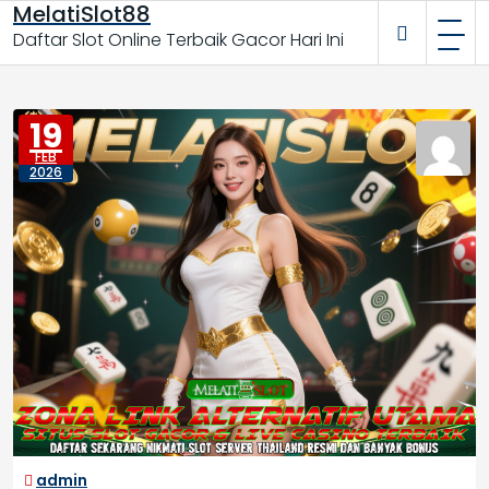
Skip
MelatiSlot88
to
Daftar Slot Online Terbaik Gacor Hari Ini
content
19
FEB
2026
admin