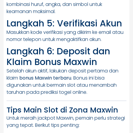
kombinasi huruf, angka, dan simbol untuk
keamanan maksimal.
Langkah 5: Verifikasi Akun
Masukkan kode verifikasi yang dikirim ke email atau
nomor telepon untuk mengaktifkan akun.
Langkah 6: Deposit dan
Klaim Bonus Maxwin
Setelah akun aktif, lakukan deposit pertama dan
klaim
bonus Maxwin terbaru
. Bonus ini bisa
digunakan untuk bermain slot atau menambah
taruhan pada prediksi togel online.
Tips Main Slot di Zona Maxwin
Untuk meraih jackpot Maxwin, pemain perlu strategi
yang tepat. Berikut tips penting: