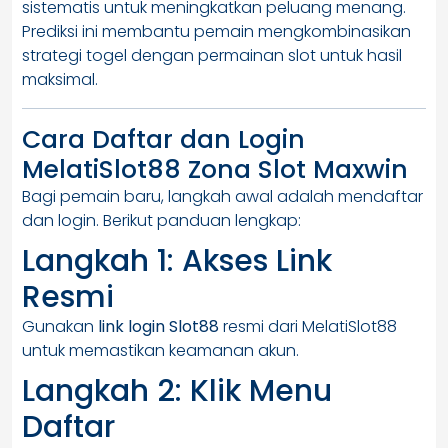
sistematis untuk meningkatkan peluang menang.
Prediksi ini membantu pemain mengkombinasikan
strategi togel dengan permainan slot untuk hasil
maksimal.
Cara Daftar dan Login
MelatiSlot88 Zona Slot Maxwin
Bagi pemain baru, langkah awal adalah mendaftar
dan login. Berikut panduan lengkap:
Langkah 1: Akses Link
Resmi
Gunakan
link login Slot88
resmi dari MelatiSlot88
untuk memastikan keamanan akun.
Langkah 2: Klik Menu
Daftar