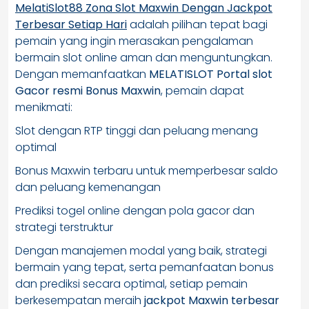
MelatiSlot88 Zona Slot Maxwin Dengan Jackpot
Terbesar Setiap Hari
adalah pilihan tepat bagi
pemain yang ingin merasakan pengalaman
bermain slot online aman dan menguntungkan.
Dengan memanfaatkan
MELATISLOT Portal slot
Gacor resmi Bonus Maxwin
, pemain dapat
menikmati:
Slot dengan RTP tinggi dan peluang menang
optimal
Bonus Maxwin terbaru untuk memperbesar saldo
dan peluang kemenangan
Prediksi togel online dengan pola gacor dan
strategi terstruktur
Dengan manajemen modal yang baik, strategi
bermain yang tepat, serta pemanfaatan bonus
dan prediksi secara optimal, setiap pemain
berkesempatan meraih
jackpot Maxwin terbesar