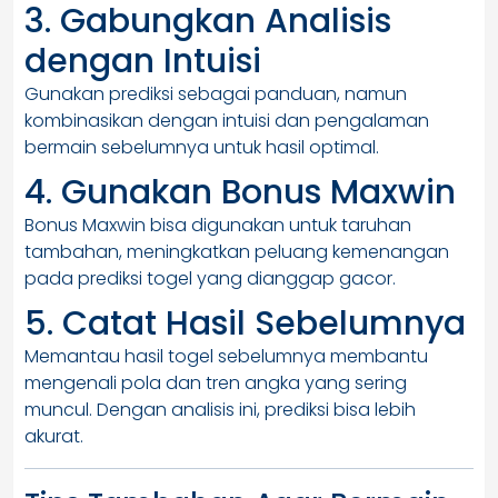
3. Gabungkan Analisis
dengan Intuisi
Gunakan prediksi sebagai panduan, namun
kombinasikan dengan intuisi dan pengalaman
bermain sebelumnya untuk hasil optimal.
4. Gunakan Bonus Maxwin
Bonus Maxwin bisa digunakan untuk taruhan
tambahan, meningkatkan peluang kemenangan
pada prediksi togel yang dianggap gacor.
5. Catat Hasil Sebelumnya
Memantau hasil togel sebelumnya membantu
mengenali pola dan tren angka yang sering
muncul. Dengan analisis ini, prediksi bisa lebih
akurat.