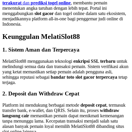
terakurat
dan
prediksi togel online
, membantu pemain
menentukan angka taruhan dengan lebih tepat. Portal ini
menggabungkan
slot gacor
dan togel online dalam satu ekosistem,
menjadikannya platform all-in-one bagi penggemar judi online di
Indonesia.
Keunggulan MelatiSlot88
1. Sistem Aman dan Terpercaya
MelatiSlot88 menggunakan teknologi
enkripsi SSL terbaru
untuk
melindungi semua data dan transaksi pemain. Sistem verifikasi akun
yang ketat memastikan setiap pemain adalah pengguna asli,
sehingga reputasi sebagai
bandar toto slot gacor terpercaya
tetap
terjaga.
2. Deposit dan Withdraw Cepat
Platform ini mendukung berbagai metode
deposit cepat
, termasuk
transfer bank, e-wallet, dan QRIS. Selain itu, proses
withdraw
langsung cair
memastikan pemain dapat menikmati kemenangan
tanpa menunggu lama. Kecepatan transaksi menjadi salah satu
alasan banyak pemain loyal memilih MelatiSlot88 dibanding situs
slot online lainnya.