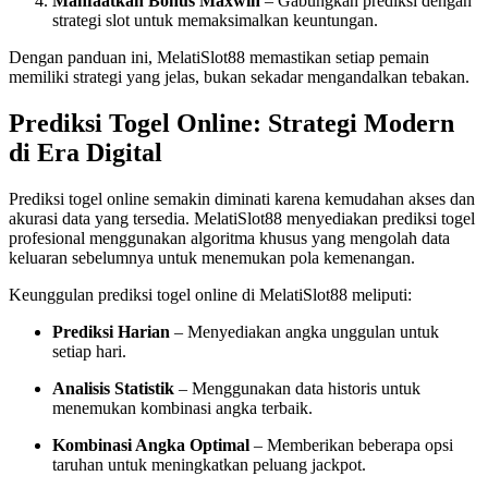
Manfaatkan Bonus Maxwin
– Gabungkan prediksi dengan
strategi slot untuk memaksimalkan keuntungan.
Dengan panduan ini, MelatiSlot88 memastikan setiap pemain
memiliki strategi yang jelas, bukan sekadar mengandalkan tebakan.
Prediksi Togel Online: Strategi Modern
di Era Digital
Prediksi togel online semakin diminati karena kemudahan akses dan
akurasi data yang tersedia. MelatiSlot88 menyediakan prediksi togel
profesional menggunakan algoritma khusus yang mengolah data
keluaran sebelumnya untuk menemukan pola kemenangan.
Keunggulan prediksi togel online di MelatiSlot88 meliputi:
Prediksi Harian
– Menyediakan angka unggulan untuk
setiap hari.
Analisis Statistik
– Menggunakan data historis untuk
menemukan kombinasi angka terbaik.
Kombinasi Angka Optimal
– Memberikan beberapa opsi
taruhan untuk meningkatkan peluang jackpot.