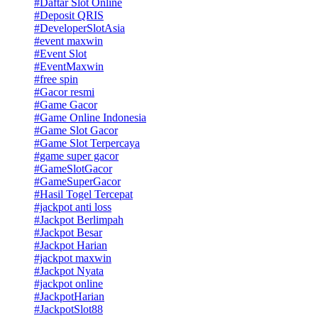
#Daftar Slot Online
#Deposit QRIS
#DeveloperSlotAsia
#event maxwin
#Event Slot
#EventMaxwin
#free spin
#Gacor resmi
#Game Gacor
#Game Online Indonesia
#Game Slot Gacor
#Game Slot Terpercaya
#game super gacor
#GameSlotGacor
#GameSuperGacor
#Hasil Togel Tercepat
#jackpot anti loss
#Jackpot Berlimpah
#Jackpot Besar
#Jackpot Harian
#jackpot maxwin
#Jackpot Nyata
#jackpot online
#JackpotHarian
#JackpotSlot88