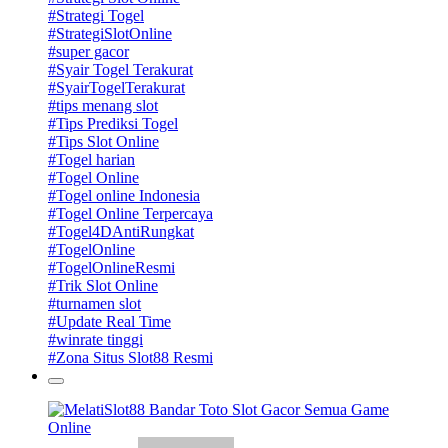
#Strategi Togel
#StrategiSlotOnline
#super gacor
#Syair Togel Terakurat
#SyairTogelTerakurat
#tips menang slot
#Tips Prediksi Togel
#Tips Slot Online
#Togel harian
#Togel Online
#Togel online Indonesia
#Togel Online Terpercaya
#Togel4DAntiRungkat
#TogelOnline
#TogelOnlineResmi
#Trik Slot Online
#turnamen slot
#Update Real Time
#winrate tinggi
#Zona Situs Slot88 Resmi