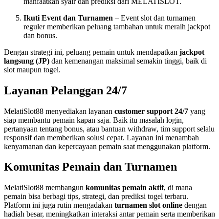
manfaatkan syair dan prediksi dari MELATISLOT.
Ikuti Event dan Turnamen
– Event slot dan turnamen
reguler memberikan peluang tambahan untuk meraih jackpot
dan bonus.
Dengan strategi ini, peluang pemain untuk mendapatkan
jackpot
langsung (JP)
dan kemenangan maksimal semakin tinggi, baik di
slot maupun togel.
Layanan Pelanggan 24/7
MelatiSlot88 menyediakan layanan
customer support 24/7
yang
siap membantu pemain kapan saja. Baik itu masalah login,
pertanyaan tentang bonus, atau bantuan withdraw, tim support selalu
responsif dan memberikan solusi cepat. Layanan ini menambah
kenyamanan dan kepercayaan pemain saat menggunakan platform.
Komunitas Pemain dan Turnamen
MelatiSlot88 membangun
komunitas pemain aktif
, di mana
pemain bisa berbagi tips, strategi, dan prediksi togel terbaru.
Platform ini juga rutin mengadakan
turnamen slot online
dengan
hadiah besar, meningkatkan interaksi antar pemain serta memberikan