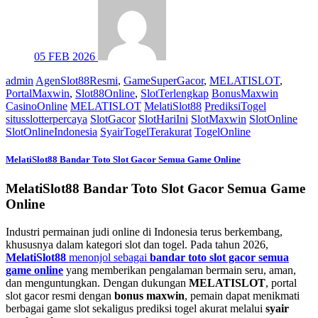
05
FEB
2026
admin
AgenSlot88Resmi
,
GameSuperGacor
,
MELATISLOT
,
PortalMaxwin
,
Slot88Online
,
SlotTerlengkap
BonusMaxwin
CasinoOnline
MELATISLOT
MelatiSlot88
PrediksiTogel
situsslotterpercaya
SlotGacor
SlotHariIni
SlotMaxwin
SlotOnline
SlotOnlineIndonesia
SyairTogelTerakurat
TogelOnline
MelatiSlot88 Bandar Toto Slot Gacor Semua Game Online
MelatiSlot88 Bandar Toto Slot Gacor Semua Game
Online
Industri permainan judi online di Indonesia terus berkembang,
khususnya dalam kategori slot dan togel. Pada tahun 2026,
MelatiSlot88
menonjol sebagai
bandar toto slot gacor semua
game online
yang memberikan pengalaman bermain seru, aman,
dan menguntungkan. Dengan dukungan
MELATISLOT
, portal
slot gacor resmi dengan
bonus maxwin
, pemain dapat menikmati
berbagai game slot sekaligus prediksi togel akurat melalui
syair