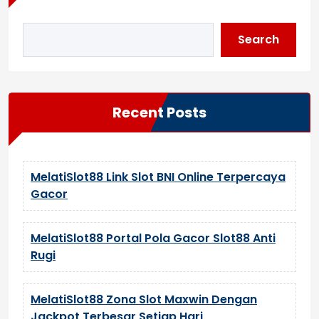
Search
Recent Posts
MelatiSlot88 Link Slot BNI Online Terpercaya
Gacor
MelatiSlot88 Portal Pola Gacor Slot88 Anti
Rugi
MelatiSlot88 Zona Slot Maxwin Dengan
Jackpot Terbesar Setiap Hari