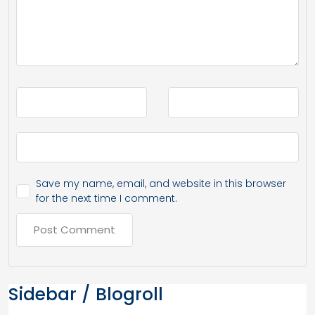
Save my name, email, and website in this browser
for the next time I comment.
Sidebar / Blogroll