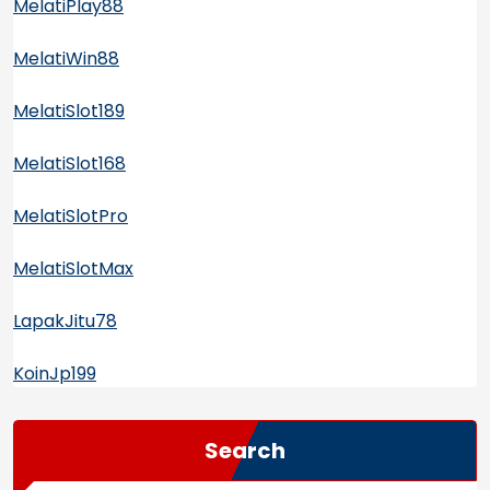
MelatiPlay88
MelatiWin88
MelatiSlot189
MelatiSlot168
MelatiSlotPro
MelatiSlotMax
LapakJitu78
KoinJp199
Search