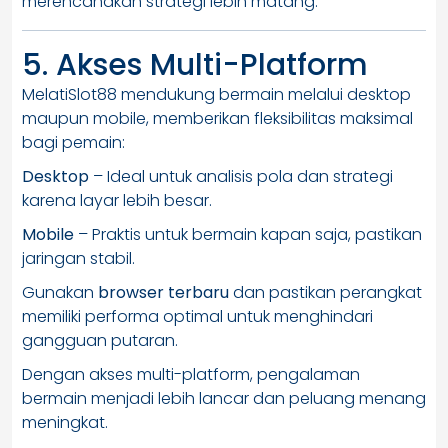
merencanakan strategi lebih matang.
5. Akses Multi-Platform
MelatiSlot88 mendukung bermain melalui desktop
maupun mobile, memberikan fleksibilitas maksimal
bagi pemain:
Desktop
– Ideal untuk analisis pola dan strategi
karena layar lebih besar.
Mobile
– Praktis untuk bermain kapan saja, pastikan
jaringan stabil.
Gunakan
browser terbaru
dan pastikan perangkat
memiliki performa optimal untuk menghindari
gangguan putaran.
Dengan akses multi-platform, pengalaman
bermain menjadi lebih lancar dan peluang menang
meningkat.