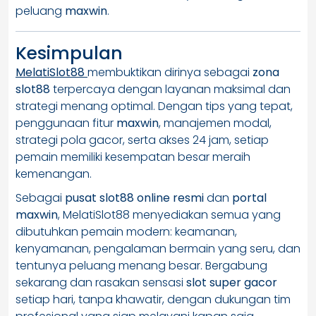
peluang
maxwin
.
Kesimpulan
MelatiSlot88
membuktikan dirinya sebagai
zona
slot88
terpercaya dengan layanan maksimal dan
strategi menang optimal. Dengan tips yang tepat,
penggunaan fitur
maxwin
, manajemen modal,
strategi pola gacor, serta akses 24 jam, setiap
pemain memiliki kesempatan besar meraih
kemenangan.
Sebagai
pusat slot88 online resmi
dan
portal
maxwin
, MelatiSlot88 menyediakan semua yang
dibutuhkan pemain modern: keamanan,
kenyamanan, pengalaman bermain yang seru, dan
tentunya peluang menang besar. Bergabung
sekarang dan rasakan sensasi
slot super gacor
setiap hari, tanpa khawatir, dengan dukungan tim