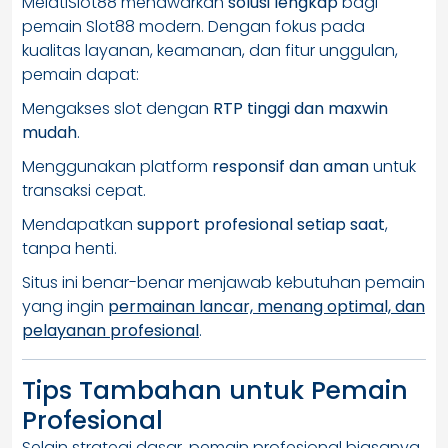
MelatiSlot88 menawarkan
solusi lengkap
bagi
pemain Slot88 modern. Dengan fokus pada
kualitas layanan, keamanan, dan fitur unggulan,
pemain dapat:
Mengakses slot dengan
RTP tinggi dan maxwin
mudah
.
Menggunakan platform
responsif dan aman
untuk
transaksi cepat.
Mendapatkan
support profesional setiap saat
,
tanpa henti.
Situs ini benar-benar menjawab kebutuhan pemain
yang ingin
permainan lancar, menang optimal, dan
pelayanan profesional
.
Tips Tambahan untuk Pemain
Profesional
Selain strategi dasar, pemain profesional biasanya