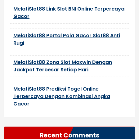
MelatiSlot88 Link Slot BNI Online Terpercaya
Gacor
MelatiSlot88 Portal Pola Gacor Slot88 Anti
Rugi
MelatiSlot88 Zona Slot Maxwin Dengan
Jackpot Terbesar Setiap Hari
MelatiSlot88 Prediksi Togel Online
Terpercaya Dengan Kombinasi Angka
Gacor
Recent Comments