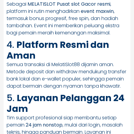
Sebagai
MELATISLOT Pusat slot Gacor resmi
,
platform ini rutin menghadirkan
event maxwin
,
termasuk bonus progresif, free spin, dan hadiah
tambahan. Event ini memberikan peluang ekstra
bagi pemain meraih kemenangan maksimal.
4.
Platform Resmi dan
Aman
Semua transaksi di MelatiSlot88 dijamin aman.
Metode deposit dan withdraw mendukung transfer
bank lokal dan e-wallet populer, sehingga pemain
dapat bermain dengan nyaman tanpa khawatir.
5.
Layanan Pelanggan 24
Jam
Tim support profesional siap membantu setiap
pemain
24 jam nonstop
, mulai dari login, masalah
teknis, hingga panduan bermain. Layanan ini