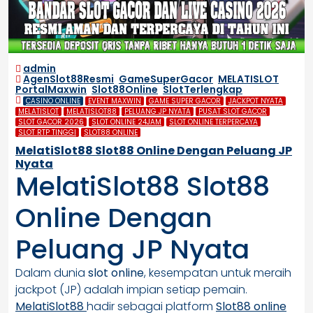
admin
AgenSlot88Resmi
,
GameSuperGacor
,
MELATISLOT
,
PortalMaxwin
,
Slot88Online
,
SlotTerlengkap
CASINO ONLINE
EVENT MAXWIN
GAME SUPER GACOR
JACKPOT NYATA
MELATISLOT
MELATISLOT88
PELUANG JP NYATA
PUSAT SLOT GACOR
SLOT GACOR 2026
SLOT ONLINE 24JAM
SLOT ONLINE TERPERCAYA
SLOT RTP TINGGI
SLOT88 ONLINE
MelatiSlot88 Slot88 Online Dengan Peluang JP
Nyata
MelatiSlot88 Slot88
Online Dengan
Peluang JP Nyata
Dalam dunia
slot online
, kesempatan untuk meraih
jackpot (JP) adalah impian setiap pemain.
MelatiSlot88
hadir sebagai platform
Slot88 online