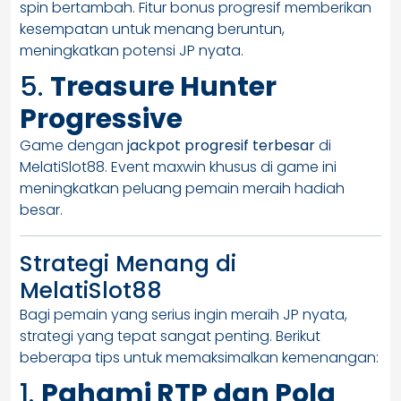
spin bertambah. Fitur bonus progresif memberikan
kesempatan untuk menang beruntun,
meningkatkan potensi JP nyata.
5.
Treasure Hunter
Progressive
Game dengan
jackpot progresif terbesar
di
MelatiSlot88. Event maxwin khusus di game ini
meningkatkan peluang pemain meraih hadiah
besar.
Strategi Menang di
MelatiSlot88
Bagi pemain yang serius ingin meraih JP nyata,
strategi yang tepat sangat penting. Berikut
beberapa tips untuk memaksimalkan kemenangan:
1.
Pahami RTP dan Pola