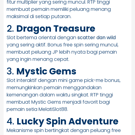
fitur multiplier yang sering muncul. RTP tinggi
membuat pemain memiliki peluang menang
maksimal di setiap putaran.
2.
Dragon Treasure
Slot bertema oriental dengan
scatter dan wild
yang sering aktif. Bonus free spin sering muncul,
membuat peluang JP lebih nyata bagi pemain
yang ingin menang cepat.
3.
Mystic Gems
Slot interaktif dengan mini game pick-me bonus,
memungkinkan pemain menggandakan
kemenangan dalam waktu singkat. RTP tinggi
membuat Mystic Gems menjadi favorit bagi
pemain setia MelatiSlot88.
4.
Lucky Spin Adventure
Mekanisme spin bertingkat dengan peluang free