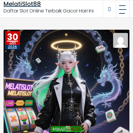
Skip
MelatiSlot88
to
Daftar Slot Online Terbaik Gacor Hari Ini
content
30
JAN
2026