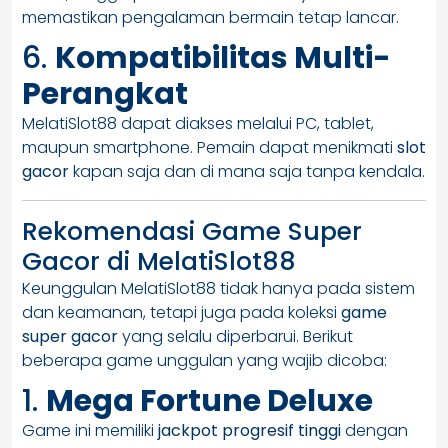
memastikan pengalaman bermain tetap lancar.
6.
Kompatibilitas Multi-
Perangkat
MelatiSlot88 dapat diakses melalui PC, tablet,
maupun smartphone. Pemain dapat menikmati
slot
gacor
kapan saja dan di mana saja tanpa kendala.
Rekomendasi Game Super
Gacor di MelatiSlot88
Keunggulan MelatiSlot88 tidak hanya pada sistem
dan keamanan, tetapi juga pada koleksi
game
super gacor
yang selalu diperbarui. Berikut
beberapa game unggulan yang wajib dicoba:
1.
Mega Fortune Deluxe
Game ini memiliki
jackpot progresif tinggi
dengan