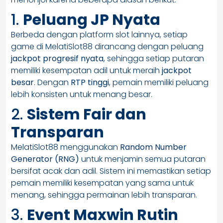
1.
Peluang JP Nyata
Berbeda dengan platform slot lainnya, setiap
game di MelatiSlot88 dirancang dengan peluang
jackpot progresif nyata
, sehingga setiap putaran
memiliki kesempatan adil untuk meraih
jackpot
besar
. Dengan
RTP tinggi
, pemain memiliki peluang
lebih konsisten untuk menang besar.
2.
Sistem Fair dan
Transparan
MelatiSlot88 menggunakan
Random Number
Generator (RNG)
untuk menjamin semua putaran
bersifat acak dan adil. Sistem ini memastikan setiap
pemain memiliki kesempatan yang sama untuk
menang, sehingga permainan lebih transparan.
3.
Event Maxwin Rutin