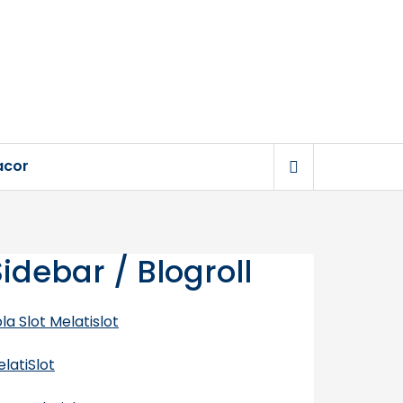
cor
idebar / Blogroll
la Slot Melatislot
latiSlot