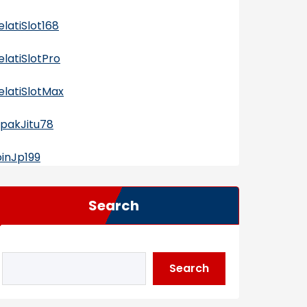
latiSlot168
latiSlotPro
latiSlotMax
apakJitu78
inJp199
Search
Search