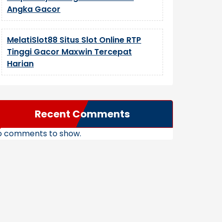
Angka Gacor
MelatiSlot88 Situs Slot Online RTP
Tinggi Gacor Maxwin Tercepat
Harian
Recent Comments
o comments to show.