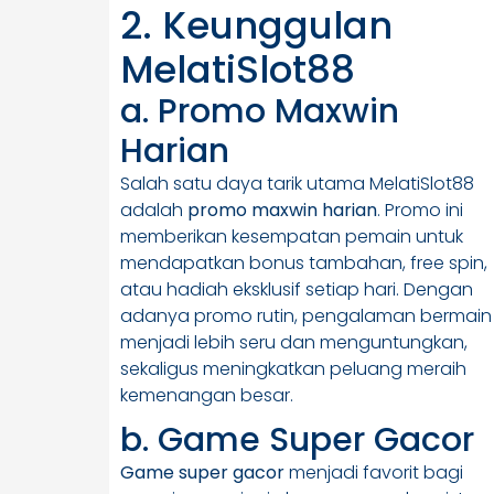
2. Keunggulan
MelatiSlot88
a. Promo Maxwin
Harian
Salah satu daya tarik utama MelatiSlot88
adalah
promo maxwin harian
. Promo ini
memberikan kesempatan pemain untuk
mendapatkan bonus tambahan, free spin,
atau hadiah eksklusif setiap hari. Dengan
adanya promo rutin, pengalaman bermain
menjadi lebih seru dan menguntungkan,
sekaligus meningkatkan peluang meraih
kemenangan besar.
b. Game Super Gacor
Game super gacor
menjadi favorit bagi