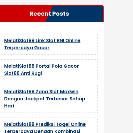
Recent Posts
MelatiSlot88 Link Slot BNI Online
Terpercaya Gacor
MelatiSlot88 Portal Pola Gacor
Slot88 Anti Rugi
MelatiSlot88 Zona Slot Maxwin
Dengan Jackpot Terbesar Setiap
Hari
MelatiSlot88 Prediksi Togel Online
Terpercaya Dengan Kombinasi