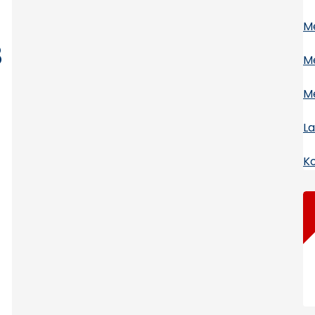
Me
8
Me
Me
L
Ko