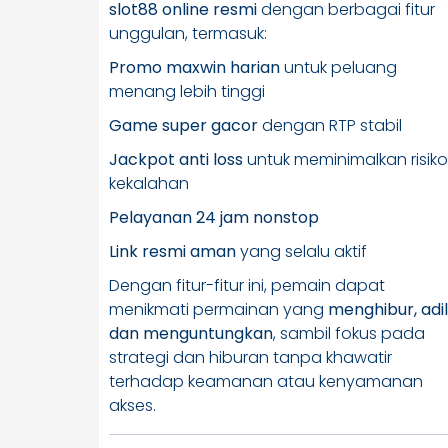
slot88 online resmi
dengan berbagai fitur
unggulan, termasuk:
Promo maxwin harian
untuk peluang
menang lebih tinggi
Game super gacor
dengan RTP stabil
Jackpot anti loss
untuk meminimalkan risiko
kekalahan
Pelayanan 24 jam nonstop
Link resmi aman
yang selalu aktif
Dengan fitur-fitur ini, pemain dapat
menikmati permainan yang
menghibur, adil
dan menguntungkan
, sambil fokus pada
strategi dan hiburan tanpa khawatir
terhadap keamanan atau kenyamanan
akses.