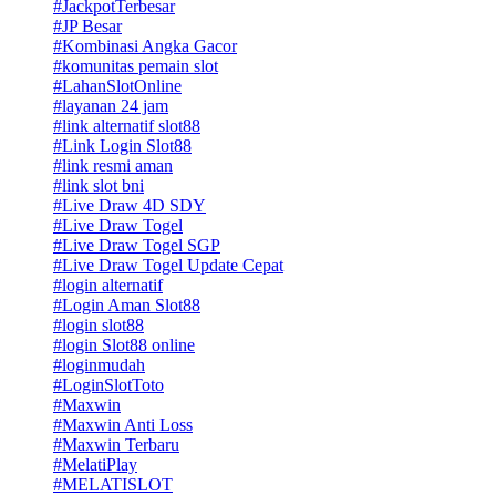
#JackpotTerbesar
#JP Besar
#Kombinasi Angka Gacor
#komunitas pemain slot
#LahanSlotOnline
#layanan 24 jam
#link alternatif slot88
#Link Login Slot88
#link resmi aman
#link slot bni
#Live Draw 4D SDY
#Live Draw Togel
#Live Draw Togel SGP
#Live Draw Togel Update Cepat
#login alternatif
#Login Aman Slot88
#login slot88
#login Slot88 online
#loginmudah
#LoginSlotToto
#Maxwin
#Maxwin Anti Loss
#Maxwin Terbaru
#MelatiPlay
#MELATISLOT