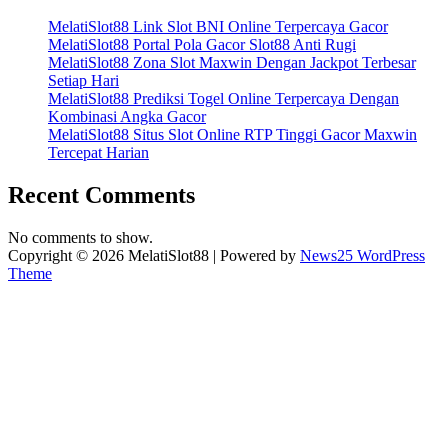
MelatiSlot88 Link Slot BNI Online Terpercaya Gacor
MelatiSlot88 Portal Pola Gacor Slot88 Anti Rugi
MelatiSlot88 Zona Slot Maxwin Dengan Jackpot Terbesar
Setiap Hari
MelatiSlot88 Prediksi Togel Online Terpercaya Dengan
Kombinasi Angka Gacor
MelatiSlot88 Situs Slot Online RTP Tinggi Gacor Maxwin
Tercepat Harian
Recent Comments
No comments to show.
Copyright © 2026 MelatiSlot88 | Powered by
News25 WordPress
Theme