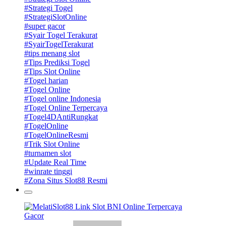
#Strategi Togel
#StrategiSlotOnline
#super gacor
#Syair Togel Terakurat
#SyairTogelTerakurat
#tips menang slot
#Tips Prediksi Togel
#Tips Slot Online
#Togel harian
#Togel Online
#Togel online Indonesia
#Togel Online Terpercaya
#Togel4DAntiRungkat
#TogelOnline
#TogelOnlineResmi
#Trik Slot Online
#turnamen slot
#Update Real Time
#winrate tinggi
#Zona Situs Slot88 Resmi