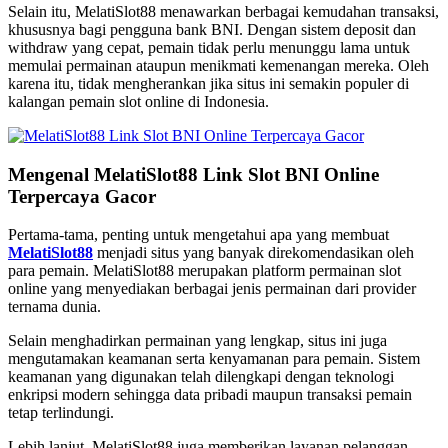
Selain itu, MelatiSlot88 menawarkan berbagai kemudahan transaksi,
khususnya bagi pengguna bank BNI. Dengan sistem deposit dan
withdraw yang cepat, pemain tidak perlu menunggu lama untuk
memulai permainan ataupun menikmati kemenangan mereka. Oleh
karena itu, tidak mengherankan jika situs ini semakin populer di
kalangan pemain slot online di Indonesia.
Mengenal
MelatiSlot88 Link Slot BNI Online
Terpercaya Gacor
Pertama-tama, penting untuk mengetahui apa yang membuat
MelatiSlot88
menjadi situs yang banyak direkomendasikan oleh
para pemain. MelatiSlot88 merupakan platform permainan slot
online yang menyediakan berbagai jenis permainan dari provider
ternama dunia.
Selain menghadirkan permainan yang lengkap, situs ini juga
mengutamakan keamanan serta kenyamanan para pemain. Sistem
keamanan yang digunakan telah dilengkapi dengan teknologi
enkripsi modern sehingga data pribadi maupun transaksi pemain
tetap terlindungi.
Lebih lanjut, MelatiSlot88 juga memberikan layanan pelanggan