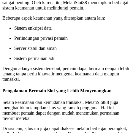
sangat penting. Oleh karena itu, MelatiSlot88 menerapkan berbagai
sistem keamanan untuk melindungi pemain.
Beberapa aspek keamanan yang diterapkan antara lain:
Sistem enkripsi data
Perlindungan privasi pemain
Server stabil dan aman
Sistem permainan adil
Dengan adanya sistem tersebut, pemain dapat bermain dengan lebih
tenang tanpa perlu khawatir mengenai keamanan data maupun
transaksi.
Pengalaman Bermain Slot yang Lebih Menyenangkan
Selain keamanan dan kemudahan transaksi, MelatiSlot88 juga
menghadirkan tampilan situs yang ramah pengguna. Hal ini
membuat pemain dapat dengan mudah menemukan permainan
favorit mereka.
Di sisi lain, situs ini juga dapat diakses melalui berbagai perangkat,