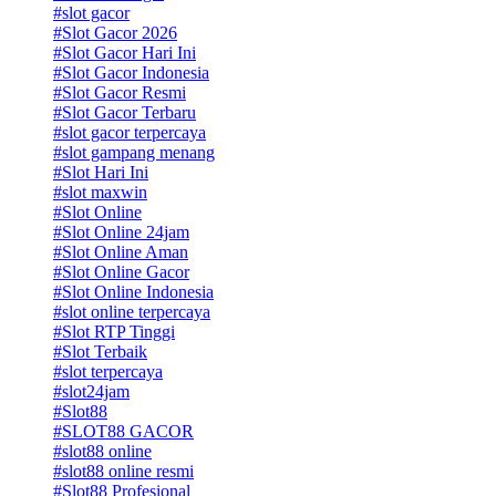
#slot gacor
#Slot Gacor 2026
#Slot Gacor Hari Ini
#Slot Gacor Indonesia
#Slot Gacor Resmi
#Slot Gacor Terbaru
#slot gacor terpercaya
#slot gampang menang
#Slot Hari Ini
#slot maxwin
#Slot Online
#Slot Online 24jam
#Slot Online Aman
#Slot Online Gacor
#Slot Online Indonesia
#slot online terpercaya
#Slot RTP Tinggi
#Slot Terbaik
#slot terpercaya
#slot24jam
#Slot88
#SLOT88 GACOR
#slot88 online
#slot88 online resmi
#Slot88 Profesional