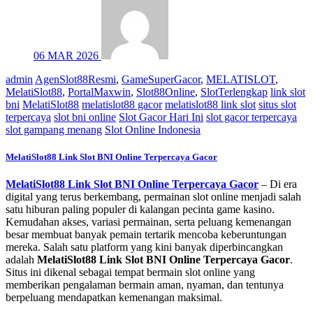
06
MAR
2026
admin
AgenSlot88Resmi
,
GameSuperGacor
,
MELATISLOT
,
MelatiSlot88
,
PortalMaxwin
,
Slot88Online
,
SlotTerlengkap
link slot
bni
MelatiSlot88
melatislot88 gacor
melatislot88 link slot
situs slot
terpercaya
slot bni online
Slot Gacor Hari Ini
slot gacor terpercaya
slot gampang menang
Slot Online Indonesia
MelatiSlot88 Link Slot BNI Online Terpercaya Gacor
MelatiSlot88 Link Slot BNI Online Terpercaya Gacor
– Di era
digital yang terus berkembang, permainan slot online menjadi salah
satu hiburan paling populer di kalangan pecinta game kasino.
Kemudahan akses, variasi permainan, serta peluang kemenangan
besar membuat banyak pemain tertarik mencoba keberuntungan
mereka. Salah satu platform yang kini banyak diperbincangkan
adalah
MelatiSlot88 Link Slot BNI Online Terpercaya Gacor
.
Situs ini dikenal sebagai tempat bermain slot online yang
memberikan pengalaman bermain aman, nyaman, dan tentunya
berpeluang mendapatkan kemenangan maksimal.