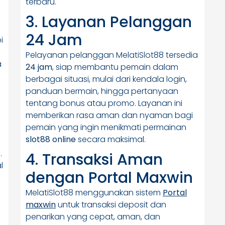
terbaru.
3. Layanan Pelanggan
24 Jam
i
Pelayanan pelanggan MelatiSlot88 tersedia
a
24 jam
, siap membantu pemain dalam
berbagai situasi, mulai dari kendala login,
panduan bermain, hingga pertanyaan
tentang bonus atau promo. Layanan ini
memberikan rasa aman dan nyaman bagi
pemain yang ingin menikmati permainan
slot88 online
secara maksimal.
.
4. Transaksi Aman
l
dengan Portal Maxwin
MelatiSlot88 menggunakan sistem
Portal
maxwin
untuk transaksi deposit dan
penarikan yang cepat, aman, dan