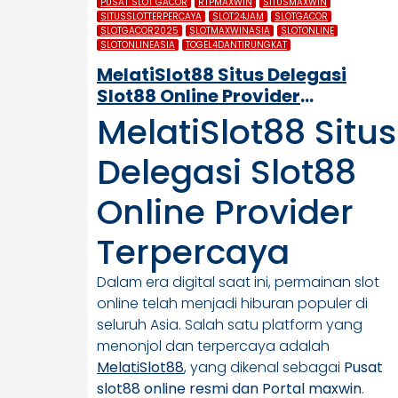
PUSAT SLOT GACOR
RTPMAXWIN
SITUSMAXWIN
SITUSSLOTTERPERCAYA
SLOT24JAM
SLOTGACOR
SLOTGACOR2025
SLOTMAXWINASIA
SLOTONLINE
SLOTONLINEASIA
TOGEL4DANTIRUNGKAT
MelatiSlot88 Situs Delegasi
Slot88 Online Provider
Terpercaya
MelatiSlot88 Situs
Delegasi Slot88
Online Provider
Terpercaya
Dalam era digital saat ini, permainan slot
online telah menjadi hiburan populer di
seluruh Asia. Salah satu platform yang
menonjol dan terpercaya adalah
MelatiSlot88
, yang dikenal sebagai
Pusat
slot88 online resmi dan Portal maxwin
.