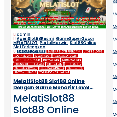
Si
Me
M
admin
AgenSlot88Resmi
,
GameSuperGacor
,
M
MELATISLOT
,
PortalMaxwin
,
Slot88Online
,
SlotTerlengkap
M
BANDARSLOTONLINE
BANDARSLOTTERPERCAYA
LOGIN SLOT88
LOGINMUDAH
MELATISLOT
POLAGACOR2025
PUSAT SLOT GACOR
RTPMAXWIN
SITUSMAXWIN
Me
SITUSSLOTTERPERCAYA
SLOT24JAM
SLOTGACOR
SLOTGACOR2025
SLOTMAXWINASIA
SLOTONLINE
SLOTONLINEASIA
TOGEL4DANTIRUNGKAT
Me
MelatiSlot88 Slot88 Online
Dengan Game Menarik Level
Me
Tinggi
MelatiSlot88
M
Slot88 Online
Me