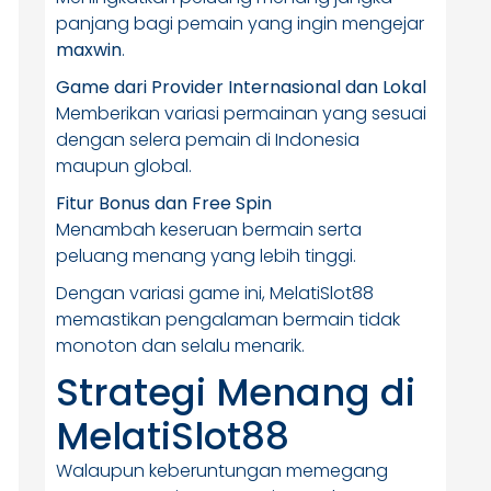
panjang bagi pemain yang ingin mengejar
maxwin
.
Game dari Provider Internasional dan Lokal
Memberikan variasi permainan yang sesuai
dengan selera pemain di Indonesia
maupun global.
Fitur Bonus dan Free Spin
Menambah keseruan bermain serta
peluang menang yang lebih tinggi.
Dengan variasi game ini, MelatiSlot88
memastikan pengalaman bermain tidak
monoton dan selalu menarik.
Strategi Menang di
MelatiSlot88
Walaupun keberuntungan memegang