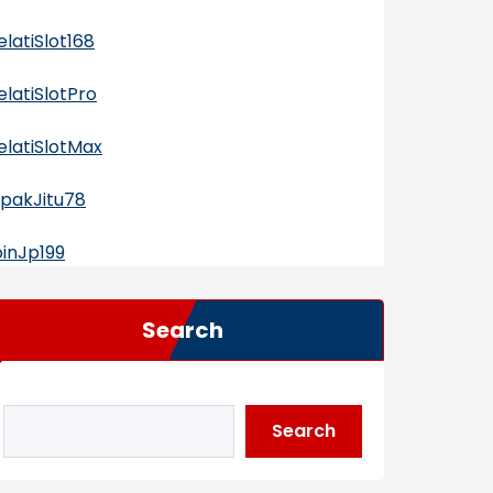
latiSlot168
latiSlotPro
latiSlotMax
apakJitu78
inJp199
Search
Search