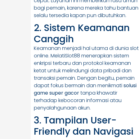
cepat. Layanan ini memberikan rasa aman
bagi pemain, karena mereka tahu bantuan
selalu tersedia kapan pun dibutuhkan.
2. Sistem Keamanan
Canggih
Keamanan menjadi hal utama di dunia slot
online. MelatiSlot88 menerapkan sistem
enkripsi terbaru dan protokol keamanan
ketat untuk melindungi data pribadi dan
transaksi pemain. Dengan begitu, pemain
dapat fokus bermain dan menikmati
solusi
game super gacor
tanpa khawatir
terhadap kebocoran informasi atau
penyalahgunaan akun.
3. Tampilan User-
Friendly dan Navigasi