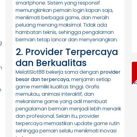
smartphone. Sistem yang responsif
memungkinkan pemain login kapan saja,
menikmati berbagai game, dan meraih
peluang menang maksimal. Tidak ada
hambatan teknis, sehingga pengalaman
bermain tetap lancar dan menyenangkan.
g
2. Provider Terpercaya
dan Berkualitas
n
MelatiSlot88 bekerja sama dengan
provider
besar dan terpercaya
, menjamin setiap
N
game memiliki kualitas tinggi. Grafis
h
memukau, animasi interaktif, dan
mekanisme game yang adil membuat
pengalaman bermain menjadi lebih menarik
dan profesional. Selain itu, provider
terpercaya memastikan update game rutin
sehingga pemain selalu menikmati inovasi