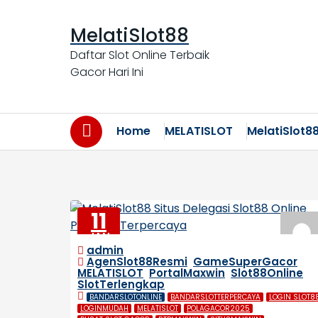
Skip
to
MelatiSlot88
content
Daftar Slot Online Terbaik
Gacor Hari Ini
Home
MELATISLOT
MelatiSlot8
11
JAN
2026
admin
AgenSlot88Resmi
,
GameSuperGacor
,
MELATISLOT
,
PortalMaxwin
,
Slot88Online
,
SlotTerlengkap
BANDARSLOTONLINE
BANDARSLOTTERPERCAYA
LOGIN SLOT8
LOGINMUDAH
MELATISLOT
POLAGACOR2025