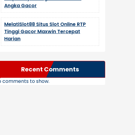
Angka Gacor
MelatiSlot88 Situs Slot Online RTP
Tinggi Gacor Maxwin Tercepat
Harian
Recent Comments
o comments to show.