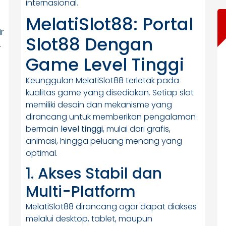
internasional.
MelatiSlot88: Portal
r
Slot88 Dengan
.
Game Level Tinggi
i
Keunggulan MelatiSlot88 terletak pada
kualitas game yang disediakan. Setiap slot
memiliki desain dan mekanisme yang
dirancang untuk memberikan pengalaman
bermain
level tinggi
, mulai dari grafis,
animasi, hingga peluang menang yang
optimal.
1. Akses Stabil dan
Multi-Platform
MelatiSlot88 dirancang agar dapat diakses
melalui desktop, tablet, maupun