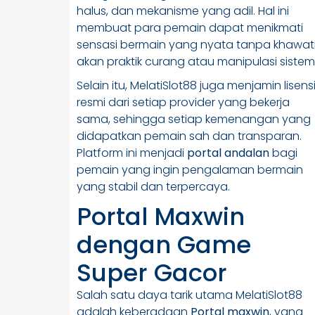
halus, dan mekanisme yang adil. Hal ini
membuat para pemain dapat menikmati
sensasi bermain yang nyata tanpa khawati
akan praktik curang atau manipulasi sistem
Selain itu, MelatiSlot88 juga menjamin lisens
resmi dari setiap provider yang bekerja
sama, sehingga setiap kemenangan yang
didapatkan pemain sah dan transparan.
Platform ini menjadi
portal andalan
bagi
pemain yang ingin pengalaman bermain
yang stabil dan terpercaya.
Portal Maxwin
dengan Game
Super Gacor
Salah satu daya tarik utama MelatiSlot88
adalah keberadaan
Portal maxwin
, yang