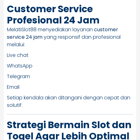
Customer Service
Profesional 24 Jam
MelatiSlot88 menyediakan layanan
customer
service 24 jam
yang responsif dan profesional
melalui:
Live chat
WhatsApp
Telegram
Email
Setiap kendala akan ditangani dengan cepat dan
solutif.
Strategi Bermain Slot dan
Togel Agar Lebih Optimal