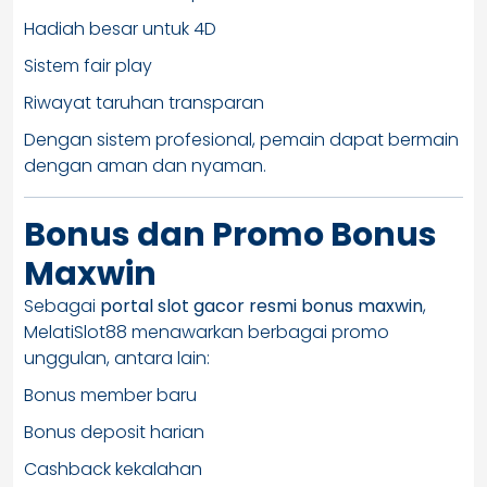
Hadiah besar untuk 4D
Sistem fair play
Riwayat taruhan transparan
Dengan sistem profesional, pemain dapat bermain
dengan aman dan nyaman.
Bonus dan Promo Bonus
Maxwin
Sebagai
portal slot gacor resmi bonus maxwin
,
MelatiSlot88 menawarkan berbagai promo
unggulan, antara lain:
Bonus member baru
Bonus deposit harian
Cashback kekalahan