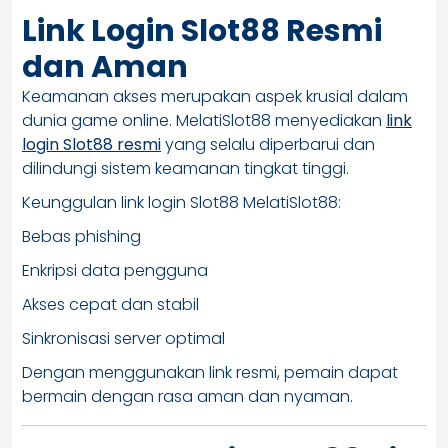
Link Login Slot88 Resmi
dan Aman
Keamanan akses merupakan aspek krusial dalam
dunia game online. MelatiSlot88 menyediakan
link
login Slot88 resmi
yang selalu diperbarui dan
dilindungi sistem keamanan tingkat tinggi.
Keunggulan link login Slot88 MelatiSlot88:
Bebas phishing
Enkripsi data pengguna
Akses cepat dan stabil
Sinkronisasi server optimal
Dengan menggunakan link resmi, pemain dapat
bermain dengan rasa aman dan nyaman.