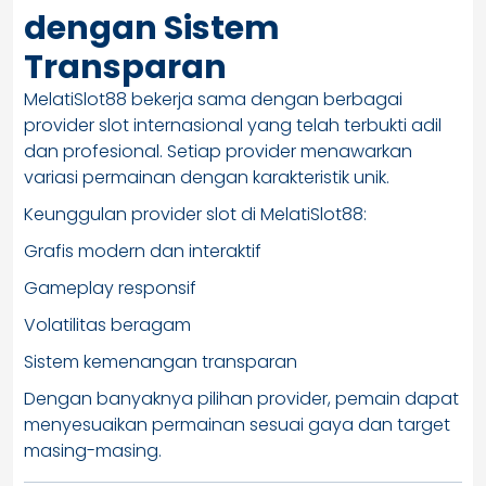
dengan Sistem
Transparan
MelatiSlot88 bekerja sama dengan berbagai
provider slot internasional yang telah terbukti adil
dan profesional. Setiap provider menawarkan
variasi permainan dengan karakteristik unik.
Keunggulan provider slot di MelatiSlot88:
Grafis modern dan interaktif
Gameplay responsif
Volatilitas beragam
Sistem kemenangan transparan
Dengan banyaknya pilihan provider, pemain dapat
menyesuaikan permainan sesuai gaya dan target
masing-masing.