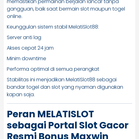
memastikan permainan berjalan lancar tanpa
gangguan, baik saat bermain slot maupun togel
online.
Keunggulan sistem stabil MelatiSlot88:
Server anti lag
Akses cepat 24 jam
Minim downtime
Performa optimal di semua perangkat
Stabilitas ini menjadikan MelatiSlot88 sebagai
bandar togel dan slot yang nyaman digunakan
kapan saja.
Peran MELATISLOT
sebagai Portal Slot Gacor
Resmi Bonus Maxwin