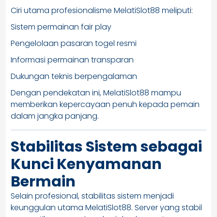
Ciri utama profesionalisme MelatiSlot88 meliputi:
Sistem permainan fair play
Pengelolaan pasaran togel resmi
Informasi permainan transparan
Dukungan teknis berpengalaman
Dengan pendekatan ini, MelatiSlot88 mampu
memberikan kepercayaan penuh kepada pemain
dalam jangka panjang.
Stabilitas Sistem sebagai
Kunci Kenyamanan
Bermain
Selain profesional, stabilitas sistem menjadi
keunggulan utama MelatiSlot88. Server yang stabil