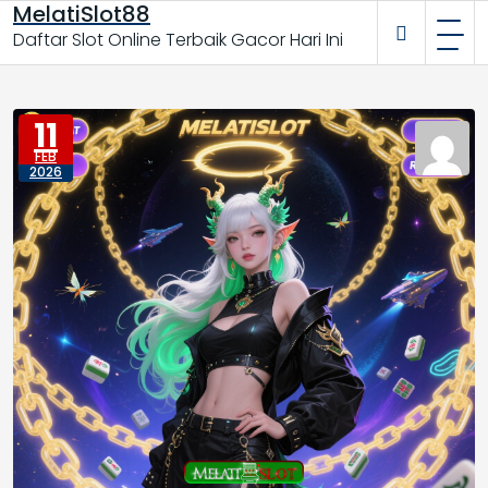
Skip
MelatiSlot88
to
Daftar Slot Online Terbaik Gacor Hari Ini
content
11
FEB
2026