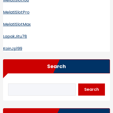
MelatiSlot168
MelatiSlotPro
MelatiSlotMax
LapakJitu78
KoinJp199
Search
Search