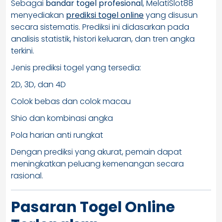
Sebagai
bandar togel profesional
, MelatiSlot88
menyediakan
prediksi togel online
yang disusun
secara sistematis. Prediksi ini didasarkan pada
analisis statistik, histori keluaran, dan tren angka
terkini.
Jenis prediksi togel yang tersedia:
2D, 3D, dan 4D
Colok bebas dan colok macau
Shio dan kombinasi angka
Pola harian anti rungkat
Dengan prediksi yang akurat, pemain dapat
meningkatkan peluang kemenangan secara
rasional.
Pasaran Togel Online