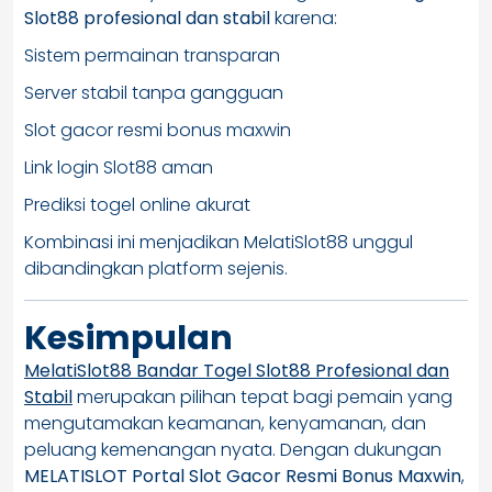
Slot88 profesional dan stabil
karena:
Sistem permainan transparan
Server stabil tanpa gangguan
Slot gacor resmi bonus maxwin
Link login Slot88 aman
Prediksi togel online akurat
Kombinasi ini menjadikan MelatiSlot88 unggul
dibandingkan platform sejenis.
Kesimpulan
MelatiSlot88 Bandar Togel Slot88 Profesional dan
Stabil
merupakan pilihan tepat bagi pemain yang
mengutamakan keamanan, kenyamanan, dan
peluang kemenangan nyata. Dengan dukungan
MELATISLOT Portal Slot Gacor Resmi Bonus Maxwin
,