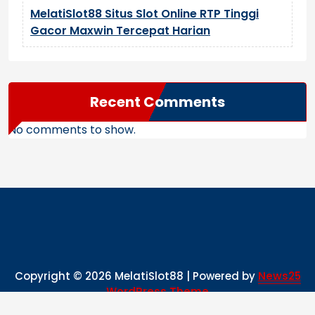
MelatiSlot88 Situs Slot Online RTP Tinggi
Gacor Maxwin Tercepat Harian
Recent Comments
No comments to show.
Copyright © 2026 MelatiSlot88 | Powered by
News25
WordPress Theme