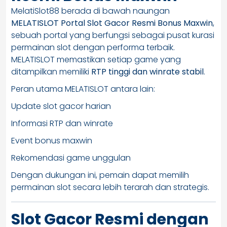
MelatiSlot88 berada di bawah naungan
MELATISLOT Portal Slot Gacor Resmi Bonus Maxwin
,
sebuah portal yang berfungsi sebagai pusat kurasi
permainan slot dengan performa terbaik.
MELATISLOT memastikan setiap game yang
ditampilkan memiliki
RTP tinggi dan winrate stabil
.
Peran utama MELATISLOT antara lain:
Update slot gacor harian
Informasi RTP dan winrate
Event bonus maxwin
Rekomendasi game unggulan
Dengan dukungan ini, pemain dapat memilih
permainan slot secara lebih terarah dan strategis.
Slot Gacor Resmi dengan