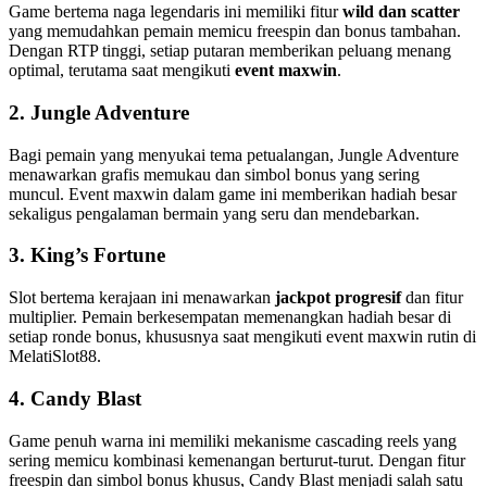
Game bertema naga legendaris ini memiliki fitur
wild dan scatter
yang memudahkan pemain memicu freespin dan bonus tambahan.
Dengan RTP tinggi, setiap putaran memberikan peluang menang
optimal, terutama saat mengikuti
event maxwin
.
2. Jungle Adventure
Bagi pemain yang menyukai tema petualangan, Jungle Adventure
menawarkan grafis memukau dan simbol bonus yang sering
muncul. Event maxwin dalam game ini memberikan hadiah besar
sekaligus pengalaman bermain yang seru dan mendebarkan.
3. King’s Fortune
Slot bertema kerajaan ini menawarkan
jackpot progresif
dan fitur
multiplier. Pemain berkesempatan memenangkan hadiah besar di
setiap ronde bonus, khususnya saat mengikuti event maxwin rutin di
MelatiSlot88.
4. Candy Blast
Game penuh warna ini memiliki mekanisme cascading reels yang
sering memicu kombinasi kemenangan berturut-turut. Dengan fitur
freespin dan simbol bonus khusus, Candy Blast menjadi salah satu