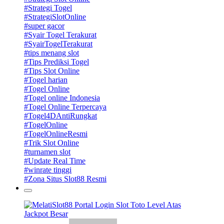
#Strategi Togel
#StrategiSlotOnline
#super gacor
#Syair Togel Terakurat
#SyairTogelTerakurat
#tips menang slot
#Tips Prediksi Togel
#Tips Slot Online
#Togel harian
#Togel Online
#Togel online Indonesia
#Togel Online Terpercaya
#Togel4DAntiRungkat
#TogelOnline
#TogelOnlineResmi
#Trik Slot Online
#turnamen slot
#Update Real Time
#winrate tinggi
#Zona Situs Slot88 Resmi