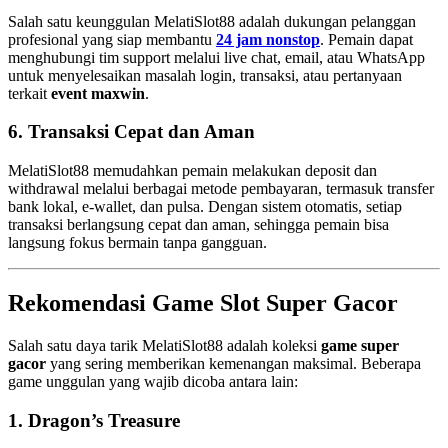
Salah satu keunggulan MelatiSlot88 adalah dukungan pelanggan
profesional yang siap membantu
24 jam nonstop
. Pemain dapat
menghubungi tim support melalui live chat, email, atau WhatsApp
untuk menyelesaikan masalah login, transaksi, atau pertanyaan
terkait
event maxwin
.
6. Transaksi Cepat dan Aman
MelatiSlot88 memudahkan pemain melakukan deposit dan
withdrawal melalui berbagai metode pembayaran, termasuk transfer
bank lokal, e-wallet, dan pulsa. Dengan sistem otomatis, setiap
transaksi berlangsung cepat dan aman, sehingga pemain bisa
langsung fokus bermain tanpa gangguan.
Rekomendasi Game Slot Super Gacor
Salah satu daya tarik MelatiSlot88 adalah koleksi
game super
gacor
yang sering memberikan kemenangan maksimal. Beberapa
game unggulan yang wajib dicoba antara lain:
1. Dragon’s Treasure