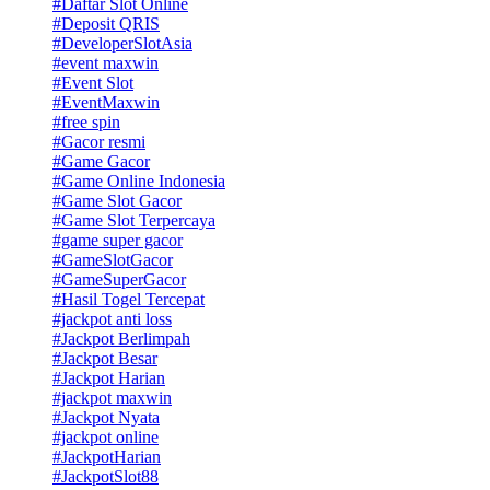
#Daftar Slot Online
#Deposit QRIS
#DeveloperSlotAsia
#event maxwin
#Event Slot
#EventMaxwin
#free spin
#Gacor resmi
#Game Gacor
#Game Online Indonesia
#Game Slot Gacor
#Game Slot Terpercaya
#game super gacor
#GameSlotGacor
#GameSuperGacor
#Hasil Togel Tercepat
#jackpot anti loss
#Jackpot Berlimpah
#Jackpot Besar
#Jackpot Harian
#jackpot maxwin
#Jackpot Nyata
#jackpot online
#JackpotHarian
#JackpotSlot88