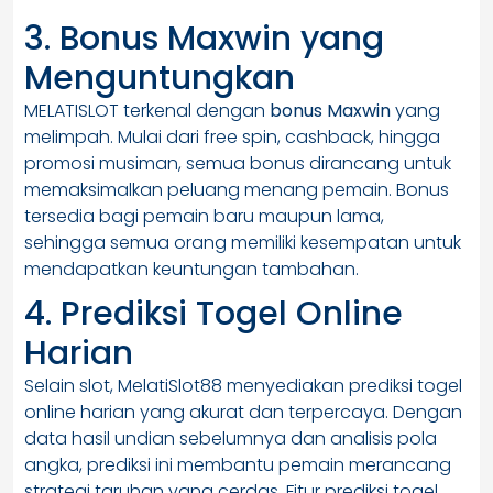
3. Bonus Maxwin yang
Menguntungkan
MELATISLOT terkenal dengan
bonus Maxwin
yang
melimpah. Mulai dari free spin, cashback, hingga
promosi musiman, semua bonus dirancang untuk
memaksimalkan peluang menang pemain. Bonus
tersedia bagi pemain baru maupun lama,
sehingga semua orang memiliki kesempatan untuk
mendapatkan keuntungan tambahan.
4. Prediksi Togel Online
Harian
Selain slot, MelatiSlot88 menyediakan prediksi togel
online harian yang akurat dan terpercaya. Dengan
data hasil undian sebelumnya dan analisis pola
angka, prediksi ini membantu pemain merancang
strategi taruhan yang cerdas. Fitur prediksi togel