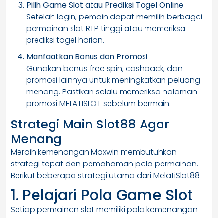
Pilih Game Slot atau Prediksi Togel Online
Setelah login, pemain dapat memilih berbagai
permainan slot RTP tinggi atau memeriksa
prediksi togel harian.
Manfaatkan Bonus dan Promosi
Gunakan bonus free spin, cashback, dan
promosi lainnya untuk meningkatkan peluang
menang. Pastikan selalu memeriksa halaman
promosi MELATISLOT sebelum bermain.
Strategi Main Slot88 Agar
Menang
Meraih kemenangan Maxwin membutuhkan
strategi tepat dan pemahaman pola permainan.
Berikut beberapa strategi utama dari MelatiSlot88:
1. Pelajari Pola Game Slot
Setiap permainan slot memiliki pola kemenangan