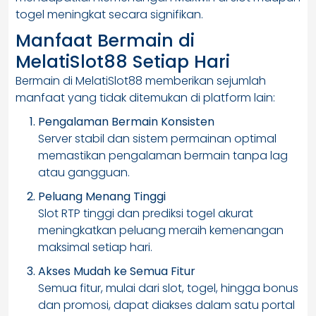
togel meningkat secara signifikan.
Manfaat Bermain di
MelatiSlot88 Setiap Hari
Bermain di MelatiSlot88 memberikan sejumlah
manfaat yang tidak ditemukan di platform lain:
Pengalaman Bermain Konsisten
Server stabil dan sistem permainan optimal
memastikan pengalaman bermain tanpa lag
atau gangguan.
Peluang Menang Tinggi
Slot RTP tinggi dan prediksi togel akurat
meningkatkan peluang meraih kemenangan
maksimal setiap hari.
Akses Mudah ke Semua Fitur
Semua fitur, mulai dari slot, togel, hingga bonus
dan promosi, dapat diakses dalam satu portal