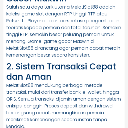
Salah satu daya tarik utama MelatiSlot88 adalah
koleksi game slot dengan RTP tinggi. RTP atau
Return to Player adalah persentase pengembalian
teoretis kepada pemain dari total taruhan. Semakin
tinggi RTP, semakin besar peluang pemain untuk
menang. Game-game gacor Maxwin di
MelatiSlot88 dirancang agar pemain dapat meraih
kemenangan besar secara konsisten.
2. Sistem Transaksi Cepat
dan Aman
MelatiSlot88 mendukung berbagai metode
transaksi, mulai dari transfer bank, e-wallet, hingga
QRIS. Semua transaksi dijamin aman dengan sistem
enkripsi canggih. Proses deposit dan withdrawal
berlangsung cepat, memungkinkan pemain
menikmati kemenangan secara instan tanpa
kendala.