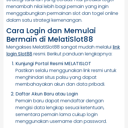
menambah nilai lebih bagi pemain yang ingin
menggabungkan permainan slot dan togel online
dalam satu strategi kemenangan.
Cara Login dan Memulai
Bermain di MelatiSlot88
Mengakses MelatiSlot88 sangat mudah melalui
link
login Slot88
resmi. Berikut panduan lengkapnya:
Kunjungi Portal Resmi MELATISLOT
Pastikan selalu menggunakan link resmi untuk
menghindari situs palsu yang dapat
membahayakan akun dan data pribadi.
Daftar Akun Baru atau Login
Pemain baru dapat mendaftar dengan
mengisi data lengkap sesuai ketentuan,
sementara pemain lama cukup login
menggunakan username dan password.