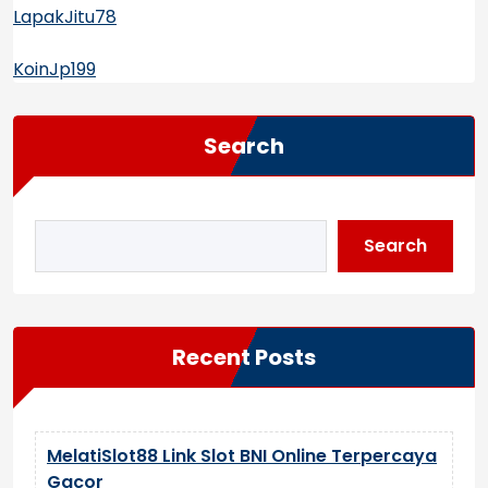
LapakJitu78
KoinJp199
Search
Search
Recent Posts
MelatiSlot88 Link Slot BNI Online Terpercaya
Gacor