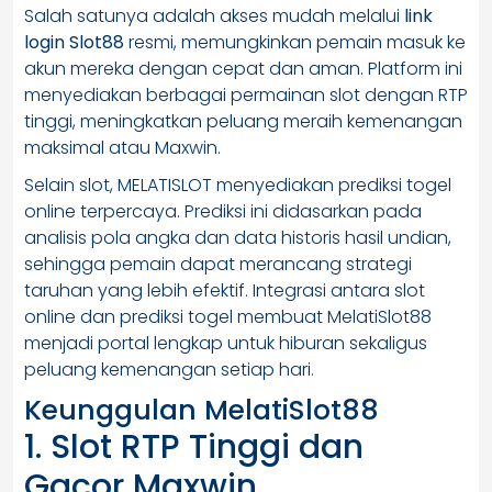
Salah satunya adalah akses mudah melalui
link
login Slot88
resmi, memungkinkan pemain masuk ke
akun mereka dengan cepat dan aman. Platform ini
menyediakan berbagai permainan slot dengan RTP
tinggi, meningkatkan peluang meraih kemenangan
maksimal atau Maxwin.
Selain slot, MELATISLOT menyediakan prediksi togel
online terpercaya. Prediksi ini didasarkan pada
analisis pola angka dan data historis hasil undian,
sehingga pemain dapat merancang strategi
taruhan yang lebih efektif. Integrasi antara slot
online dan prediksi togel membuat MelatiSlot88
menjadi portal lengkap untuk hiburan sekaligus
peluang kemenangan setiap hari.
Keunggulan MelatiSlot88
1. Slot RTP Tinggi dan
Gacor Maxwin