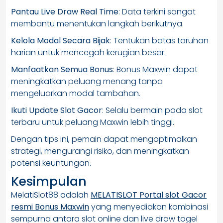
Pantau Live Draw Real Time
: Data terkini sangat
membantu menentukan langkah berikutnya.
Kelola Modal Secara Bijak
: Tentukan batas taruhan
harian untuk mencegah kerugian besar.
Manfaatkan Semua Bonus
: Bonus Maxwin dapat
meningkatkan peluang menang tanpa
mengeluarkan modal tambahan.
Ikuti Update Slot Gacor
: Selalu bermain pada slot
terbaru untuk peluang Maxwin lebih tinggi.
Dengan tips ini, pemain dapat mengoptimalkan
strategi, mengurangi risiko, dan meningkatkan
potensi keuntungan.
Kesimpulan
MelatiSlot88 adalah
MELATISLOT Portal slot Gacor
resmi Bonus Maxwin
yang menyediakan kombinasi
sempurna antara slot online dan live draw togel