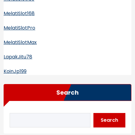
MelatiSlot168
MelatiSlotPro
MelatiSlotMax
LapakJitu78
KoinJp199
Search
Search