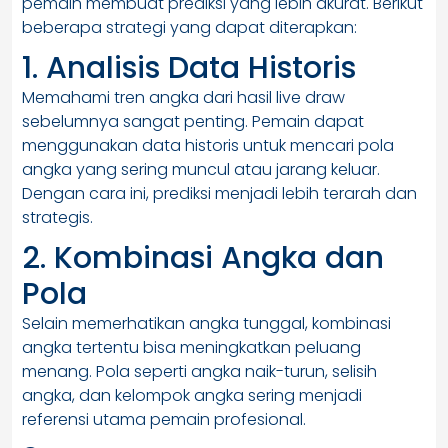
pemain membuat prediksi yang lebih akurat. Berikut
beberapa strategi yang dapat diterapkan:
1. Analisis Data Historis
Memahami tren angka dari hasil live draw
sebelumnya sangat penting. Pemain dapat
menggunakan data historis untuk mencari pola
angka yang sering muncul atau jarang keluar.
Dengan cara ini, prediksi menjadi lebih terarah dan
strategis.
2. Kombinasi Angka dan
Pola
Selain memerhatikan angka tunggal, kombinasi
angka tertentu bisa meningkatkan peluang
menang. Pola seperti angka naik-turun, selisih
angka, dan kelompok angka sering menjadi
referensi utama pemain profesional.