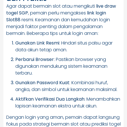
Agar dapat bermain slot atau mengikuti
live draw
togel SGP
, pemain perlu mengakses
link login
Slot88
resmi. Keamanan dan kemudahan login
menjadi faktor penting dalam pengalaman
bermain. Beberapa tips untuk login aman:
Gunakan Link Resmi
: Hindari situs palsu agar
data akun tetap aman.
Perbarui Browser
: Pastikan browser yang
digunakan mendukung sistem keamanan
terbaru.
Gunakan Password Kuat
: Kombinasi huruf,
angka, dan simbol untuk keamanan maksimal.
Aktifkan Verifikasi Dua Langkah
: Menambahkan
lapisan keamanan ekstra untuk akun.
Dengan login yang aman, pemain dapat langsung
fokus pada strategi bermain slot atau prediksi togel