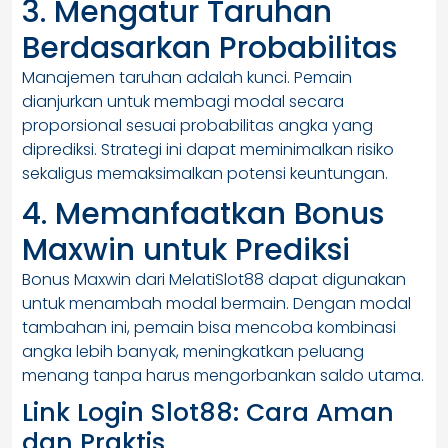
3. Mengatur Taruhan
Berdasarkan Probabilitas
Manajemen taruhan adalah kunci. Pemain
dianjurkan untuk membagi modal secara
proporsional sesuai probabilitas angka yang
diprediksi. Strategi ini dapat meminimalkan risiko
sekaligus memaksimalkan potensi keuntungan.
4. Memanfaatkan Bonus
Maxwin untuk Prediksi
Bonus Maxwin dari MelatiSlot88 dapat digunakan
untuk menambah modal bermain. Dengan modal
tambahan ini, pemain bisa mencoba kombinasi
angka lebih banyak, meningkatkan peluang
menang tanpa harus mengorbankan saldo utama.
Link Login Slot88: Cara Aman
dan Praktis