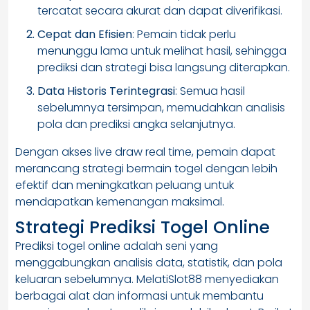
tercatat secara akurat dan dapat diverifikasi.
Cepat dan Efisien
: Pemain tidak perlu
menunggu lama untuk melihat hasil, sehingga
prediksi dan strategi bisa langsung diterapkan.
Data Historis Terintegrasi
: Semua hasil
sebelumnya tersimpan, memudahkan analisis
pola dan prediksi angka selanjutnya.
Dengan akses live draw real time, pemain dapat
merancang strategi bermain togel dengan lebih
efektif dan meningkatkan peluang untuk
mendapatkan kemenangan maksimal.
Strategi Prediksi Togel Online
Prediksi togel online adalah seni yang
menggabungkan analisis data, statistik, dan pola
keluaran sebelumnya. MelatiSlot88 menyediakan
berbagai alat dan informasi untuk membantu