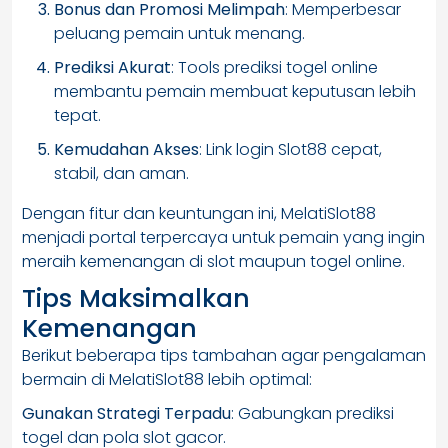
Bonus dan Promosi Melimpah
: Memperbesar
peluang pemain untuk menang.
Prediksi Akurat
: Tools prediksi togel online
membantu pemain membuat keputusan lebih
tepat.
Kemudahan Akses
: Link login Slot88 cepat,
stabil, dan aman.
Dengan fitur dan keuntungan ini, MelatiSlot88
menjadi portal terpercaya untuk pemain yang ingin
meraih kemenangan di slot maupun togel online.
Tips Maksimalkan
Kemenangan
Berikut beberapa tips tambahan agar pengalaman
bermain di MelatiSlot88 lebih optimal:
Gunakan Strategi Terpadu
: Gabungkan prediksi
togel dan pola slot gacor.