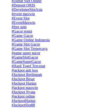
#Daftar Slot Online
#Deposit QRIS
#DeveloperSlotAsia
#event maxwin
#Event Slot
#EventMaxwin
#free spin
#Gacor resmi
#Game Gacor
#Game Online Indonesia
#Game Slot Gacor
#Game Slot Terpercaya
#game super gacor
#GameSlotGacor
#GameSuperGacor
#Hasil Togel Tercepat
#jackpot anti loss
#Jackpot Berlimpah
#Jackpot Besar
#Jackpot Harian
#jackpot maxwin
#Jackpot Nyata
#jackpot online
#JackpotHarian
#JackpotSlot88