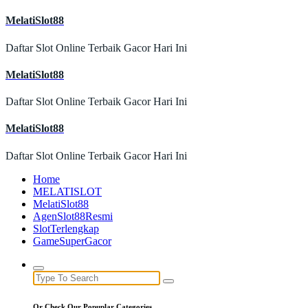
Skip
MelatiSlot88
to
content
Daftar Slot Online Terbaik Gacor Hari Ini
MelatiSlot88
Daftar Slot Online Terbaik Gacor Hari Ini
MelatiSlot88
Daftar Slot Online Terbaik Gacor Hari Ini
Home
MELATISLOT
MelatiSlot88
AgenSlot88Resmi
SlotTerlengkap
GameSuperGacor
Search
for:
Or Check Our Popuplar Categories...