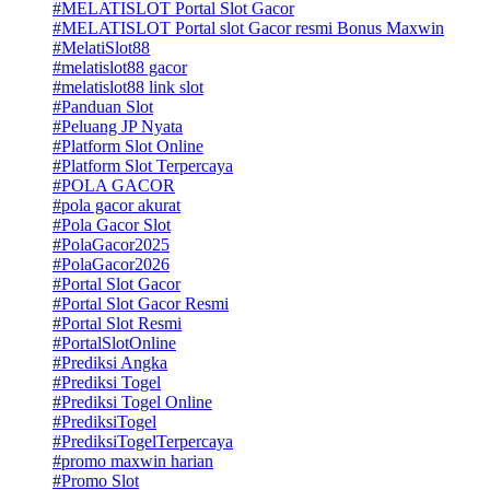
#MELATISLOT Portal Slot Gacor
#MELATISLOT Portal slot Gacor resmi Bonus Maxwin
#MelatiSlot88
#melatislot88 gacor
#melatislot88 link slot
#Panduan Slot
#Peluang JP Nyata
#Platform Slot Online
#Platform Slot Terpercaya
#POLA GACOR
#pola gacor akurat
#Pola Gacor Slot
#PolaGacor2025
#PolaGacor2026
#Portal Slot Gacor
#Portal Slot Gacor Resmi
#Portal Slot Resmi
#PortalSlotOnline
#Prediksi Angka
#Prediksi Togel
#Prediksi Togel Online
#PrediksiTogel
#PrediksiTogelTerpercaya
#promo maxwin harian
#Promo Slot