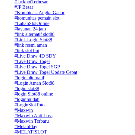
#JackpotTerbesar
#JP Besar
#Kombinasi Angka Gacor
#komunitas pemain slot
#LahanSlotOnline
#layanan 24 jam
#link alternatif slot88
#Link Login Slot88
#link resmi aman
#link slot bni
#Live Draw 4D SDY
#Live Draw Togel
#Live Draw Togel SGP
#Live Draw Togel Update Cepat
#login alternatif
#Login Aman Slot88
#login slot88
#login Slot88 online
#loginmudah
#LoginSlotToto
#Maxwin
#Maxwin Anti Loss
#Maxwin Terbaru
#MelatiPlay
#MELATISLOT