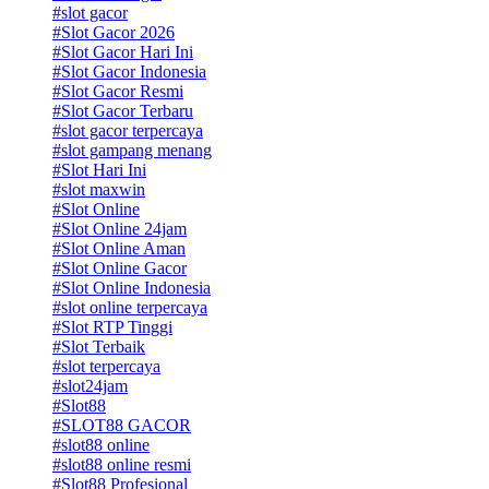
#slot gacor
#Slot Gacor 2026
#Slot Gacor Hari Ini
#Slot Gacor Indonesia
#Slot Gacor Resmi
#Slot Gacor Terbaru
#slot gacor terpercaya
#slot gampang menang
#Slot Hari Ini
#slot maxwin
#Slot Online
#Slot Online 24jam
#Slot Online Aman
#Slot Online Gacor
#Slot Online Indonesia
#slot online terpercaya
#Slot RTP Tinggi
#Slot Terbaik
#slot terpercaya
#slot24jam
#Slot88
#SLOT88 GACOR
#slot88 online
#slot88 online resmi
#Slot88 Profesional