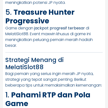
meningkatkan potensi JP nyata.
5.
Treasure Hunter
Progressive
Game dengan
jackpot progresif terbesar
di
MelatiSlot88. Event maxwin khusus di game ini
meningkatkan peluang pemain meraih hadiah
besar.
Strategi Menang di
MelatiSlot88
Bagi pemain yang serius ingin meraih JP nyata,
strategi yang tepat sangat penting. Berikut
beberapa tips untuk memaksimalkan kemenangan:
1.
Pahami RTP dan Pola
Game