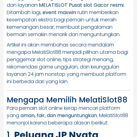
dan layanan
MELATISLOT Pusat slot Gacor resmi
.
Ditambah lagi,
event maxwin
rutin memberikan
kesempatan ekstra bagi pemain untuk meraih
kemenangan besar, membuat pengalaman
bermain semakin menarik dan menguntungkan.
Artikel ini akan membahas secara mendalam
mengapa MelatiSlot88 menjadi pilihan utama bagi
penggemar slot online, tips strategi menang,
rekomendasi game unggulan, dan keunggulan
layanan 24 jam nonstop yang membuat platform
ini berbeda dari yang lain.
Mengapa Memilih MelatiSlot88
Para pemain slot online kerap mencari platform
yang
aman, fair, dan menguntungkan
. MelatiSlot88
menonjol karena beberapa alasan berikut:
1.
Peluang JP Nyata