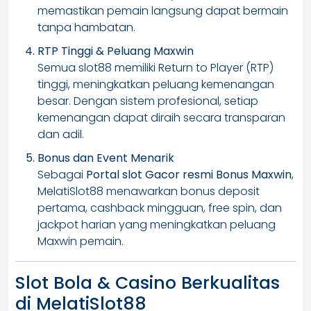
memastikan pemain langsung dapat bermain
tanpa hambatan.
RTP Tinggi & Peluang Maxwin
Semua slot88 memiliki Return to Player (RTP)
tinggi, meningkatkan peluang kemenangan
besar. Dengan sistem profesional, setiap
kemenangan dapat diraih secara transparan
dan adil.
Bonus dan Event Menarik
Sebagai
Portal slot Gacor resmi Bonus Maxwin
,
MelatiSlot88 menawarkan bonus deposit
pertama, cashback mingguan, free spin, dan
jackpot harian yang meningkatkan peluang
Maxwin pemain.
Slot Bola & Casino Berkualitas
di MelatiSlot88