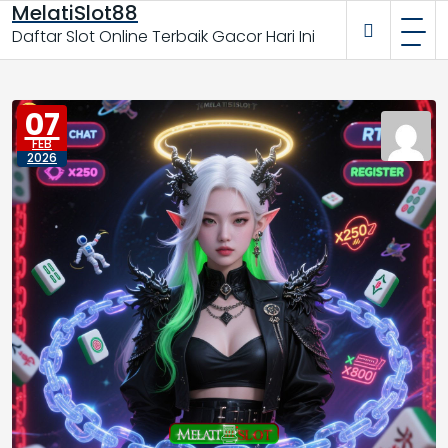
Skip
MelatiSlot88
to
Daftar Slot Online Terbaik Gacor Hari Ini
content
07
FEB
2026