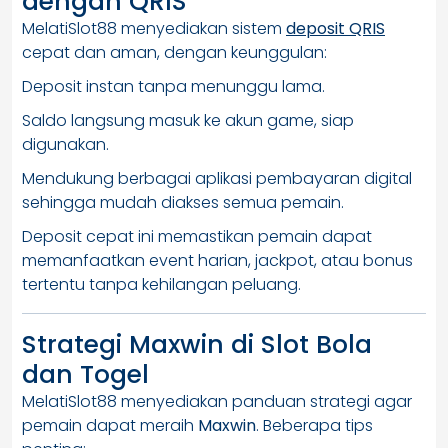
dengan QRIS
MelatiSlot88 menyediakan sistem
deposit QRIS
cepat dan aman, dengan keunggulan:
Deposit instan tanpa menunggu lama.
Saldo langsung masuk ke akun game, siap
digunakan.
Mendukung berbagai aplikasi pembayaran digital
sehingga mudah diakses semua pemain.
Deposit cepat ini memastikan pemain dapat
memanfaatkan event harian, jackpot, atau bonus
tertentu tanpa kehilangan peluang.
Strategi Maxwin di Slot Bola
dan Togel
MelatiSlot88 menyediakan panduan strategi agar
pemain dapat meraih
Maxwin
. Beberapa tips