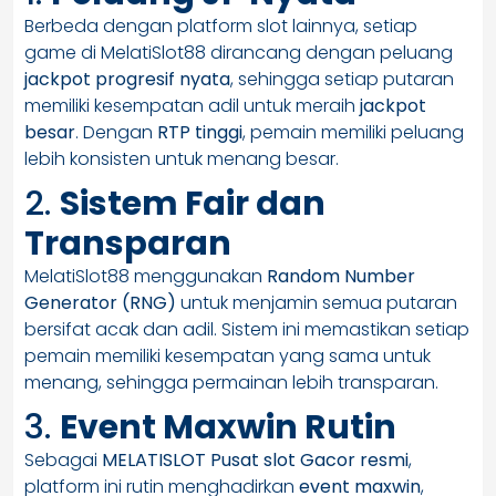
Berbeda dengan platform slot lainnya, setiap
game di MelatiSlot88 dirancang dengan peluang
jackpot progresif nyata
, sehingga setiap putaran
memiliki kesempatan adil untuk meraih
jackpot
besar
. Dengan
RTP tinggi
, pemain memiliki peluang
lebih konsisten untuk menang besar.
2.
Sistem Fair dan
Transparan
MelatiSlot88 menggunakan
Random Number
Generator (RNG)
untuk menjamin semua putaran
bersifat acak dan adil. Sistem ini memastikan setiap
pemain memiliki kesempatan yang sama untuk
menang, sehingga permainan lebih transparan.
3.
Event Maxwin Rutin
Sebagai
MELATISLOT Pusat slot Gacor resmi
,
platform ini rutin menghadirkan
event maxwin
,