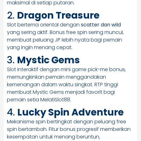
maksimal di setiap putaran.
2.
Dragon Treasure
Slot bertema oriental dengan
scatter dan wild
yang sering aktif. Bonus free spin sering muncul,
membuat peluang JP lebih nyata bagi pemain
yang ingin menang cepat.
3.
Mystic Gems
Slot interaktif dengan mini game pick-me bonus,
memungkinkan pemain menggandakan
kemenangan dalam waktu singkat. RTP tinggi
membuat Mystic Gems menjadi favorit bagi
pemain setia MelatiSlot88.
4.
Lucky Spin Adventure
Mekanisme spin bertingkat dengan peluang free
spin bertambah. Fitur bonus progresif memberikan
kesempatan untuk menang beruntun,