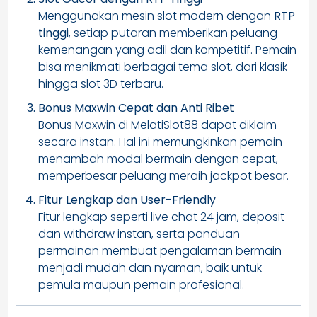
Menggunakan mesin slot modern dengan
RTP
tinggi
, setiap putaran memberikan peluang
kemenangan yang adil dan kompetitif. Pemain
bisa menikmati berbagai tema slot, dari klasik
hingga slot 3D terbaru.
Bonus Maxwin Cepat dan Anti Ribet
Bonus Maxwin di MelatiSlot88 dapat diklaim
secara instan. Hal ini memungkinkan pemain
menambah modal bermain dengan cepat,
memperbesar peluang meraih jackpot besar.
Fitur Lengkap dan User-Friendly
Fitur lengkap seperti live chat 24 jam, deposit
dan withdraw instan, serta panduan
permainan membuat pengalaman bermain
menjadi mudah dan nyaman, baik untuk
pemula maupun pemain profesional.