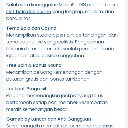
Salah satu keunggulan MelatiSlot88 adalah koleksi
slot bola dan casino
yang lengkap, modern, dan
berkualitas:
Tema Bola dan Casino
Menampilkan stadion, pemain, pertandingan, dan
tema casino live yang realistis. Pengalaman
bermain terasa interaktif, seolah pemain berada di
lapangan atau casino sungguhan.
Free Spin & Bonus Round
Menambah peluang kemenangan dengan
putaran gratis dan bonus tambahan.
Jackpot Progresif
Peluang memenangkan jackpot yang terus
bertambah setiap hari, memberi kesempatan
meraih kemenangan besar.
Gameplay Lancar dan Anti Gangguan
Server canggih memastikan permainan berjalan