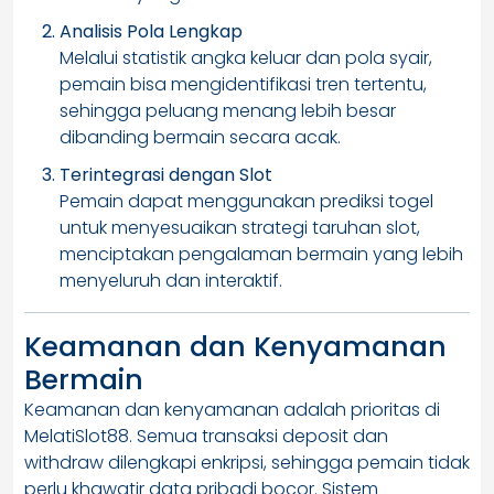
Analisis Pola Lengkap
Melalui statistik angka keluar dan pola syair,
pemain bisa mengidentifikasi tren tertentu,
sehingga peluang menang lebih besar
dibanding bermain secara acak.
Terintegrasi dengan Slot
Pemain dapat menggunakan prediksi togel
untuk menyesuaikan strategi taruhan slot,
menciptakan pengalaman bermain yang lebih
menyeluruh dan interaktif.
Keamanan dan Kenyamanan
Bermain
Keamanan dan kenyamanan adalah prioritas di
MelatiSlot88. Semua transaksi deposit dan
withdraw dilengkapi enkripsi, sehingga pemain tidak
perlu khawatir data pribadi bocor. Sistem