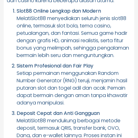
dan casino karena beberapa alasan utama:
Slot88 Online Lengkap dan Modern
MelatiSlot88 menyediakan seluruh jenis slot88
online, termasuk slot bola, tema casino,
petualangan, dan fantasi. Semua game hadir
dengan grafis HD, animasi realistis, serta fitur
bonus yang melimpah, sehingga pengalaman
bermain lebih seru dan menguntungkan.
Sistem Profesional dan Fair Play
Setiap permainan menggunakan Random
Number Generator (RNG) teruji, menjamin hasil
putaran slot dan togel adil dan acak. Pemain
dapat bermain dengan aman tanpa khawatir
adanya manipulasi.
Deposit Cepat dan Anti Gangguan
MelatiSlot88 mendukung berbagai metode
deposit, termasuk QRIS, transfer bank, OVO,
Dana, dan e-wallet lainnya. Proses instan ini