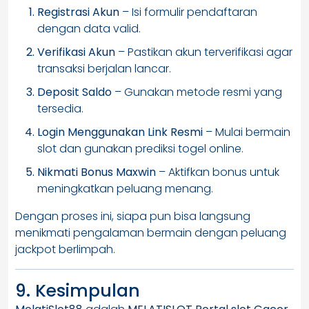
Registrasi Akun
– Isi formulir pendaftaran
dengan data valid.
Verifikasi Akun
– Pastikan akun terverifikasi agar
transaksi berjalan lancar.
Deposit Saldo
– Gunakan metode resmi yang
tersedia.
Login Menggunakan Link Resmi
– Mulai bermain
slot dan gunakan prediksi togel online.
Nikmati Bonus Maxwin
– Aktifkan bonus untuk
meningkatkan peluang menang.
Dengan proses ini, siapa pun bisa langsung
menikmati pengalaman bermain dengan peluang
jackpot berlimpah.
9. Kesimpulan