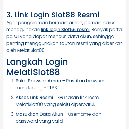
3. Link Login Slot88 Resmi
Agar pengalaman bermain aman, pemain harus
menggunakan
link login Slot88 resmi
. Banyak portal
palsu yang dapat mencuri data akun, sehingga
penting menggunakan tautan resmi yang diberikan
oleh MelatiSlot88.
Langkah Login
MelatiSlot88
Buka Browser Aman
– Pastikan browser
mendukung HTTPS.
Akses Link Resmi
– Gunakan link resmi
MelatiSlot88 yang selalu diperbarui.
Masukkan Data Akun
– Username dan
password yang valid.