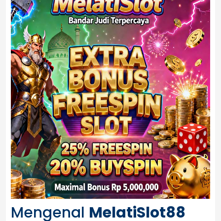
Mengenal
MelatiSlot88