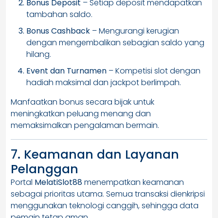
Bonus Deposit
– Setiap deposit mendapatkan
tambahan saldo.
Bonus Cashback
– Mengurangi kerugian
dengan mengembalikan sebagian saldo yang
hilang.
Event dan Turnamen
– Kompetisi slot dengan
hadiah maksimal dan jackpot berlimpah.
Manfaatkan bonus secara bijak untuk
meningkatkan peluang menang dan
memaksimalkan pengalaman bermain.
7. Keamanan dan Layanan
Pelanggan
Portal
MelatiSlot88
menempatkan keamanan
sebagai prioritas utama. Semua transaksi dienkripsi
menggunakan teknologi canggih, sehingga data
pemain tetap aman.