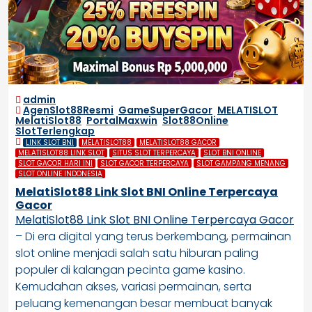
admin
AgenSlot88Resmi
,
GameSuperGacor
,
MELATISLOT
,
MelatiSlot88
,
PortalMaxwin
,
Slot88Online
,
SlotTerlengkap
LINK SLOT BNI
MELATISLOT88
MELATISLOT88 GACOR
MELATISLOT88 LINK SLOT
SITUS SLOT TERPERCAYA
SLOT BNI ONLINE
SLOT GACOR HARI INI
SLOT GACOR TERPERCAYA
SLOT GAMPANG MENANG
SLOT ONLINE INDONESIA
MelatiSlot88 Link Slot BNI Online Terpercaya
Gacor
MelatiSlot88 Link Slot BNI Online Terpercaya Gacor
– Di era digital yang terus berkembang, permainan
slot online menjadi salah satu hiburan paling
populer di kalangan pecinta game kasino.
Kemudahan akses, variasi permainan, serta
peluang kemenangan besar membuat banyak