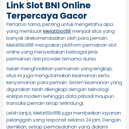
Link Slot BNI Online
Terpercaya Gacor
Pertama-tama, penting untuk mengetahui apa
yang membuat
MelatiSlot88
menjadi situs yang
banyak direkomendasikan oleh para pemain.
MelatiSlot88 merupakan platform permainan slot
online yang menyediakan berbagai jenis
permainan dari provider ternama dunia.
Selain menghadirkan permainan yang lengkap,
situs ini juga mengutamakan keamanan serta
kenyamanan para pemain. Sistem keamanan yang
digunakan telah dilengkapi dengan teknologi
enkripsi modern sehingga data pribadi maupun
transaksi pemain tetap terlindungi.
Lebih lanjut, MelatiSlot88 juga memberikan layanan
pelanggan yang responsif selama 24 jam. Dengan
demikian, setiap permasalahan yang dialami