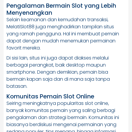
Pengalaman Bermain Slot yang Lebih
Menyenangkan
Selain keamanan dan kemudahan transaksi,
MelatiSlot88 juga menghadirkan tampilan situs
yang ramah pengguna. Hal ini membuat pemain
dapat dengan mudah menemukan permainan
favorit mereka.
Di sisi lain, situs ini juga dapat diakses melalui
berbagai perangkat, baik desktop maupun
smartphone. Dengan demikian, pemain bisa
bermain kapan saja dan di mana saja tanpa
batasan.
Komunitas Pemain Slot Online
Seiring meningkatnya popularitas slot online,
banyak komunitas pemain yang saling berbagi
pengalaman dan strategi bermain. Komunitas ini
biasanya berdiskusi mengenai permainan yang
sedang populer, tips menang, hingga informasi