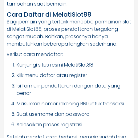
tambahan saat bermain.
Cara Daftar di MelatiSlot88
Bagi pemain yang tertarik mencoba permainan slot
di MelatiSlot88, proses pendaftaran tergolong
sangat mudah. Bahkan, prosesnya hanya
membutuhkan beberapa langkah sederhana.
Berikut cara mendaftar:
Kunjungi situs resmi MelatiSlot88
Klik menu daftar atau register
Isi formulir pendaftaran dengan data yang
benar
Masukkan nomor rekening BNI untuk transaksi
Buat username dan password
Selesaikan proses registrasi
Setelah pendaftaran berhasil, pemain sudah bisa