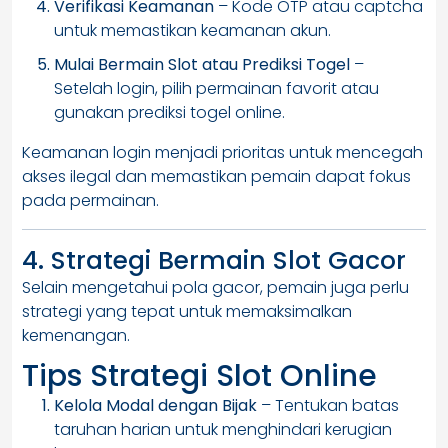
Verifikasi Keamanan
– Kode OTP atau captcha
untuk memastikan keamanan akun.
Mulai Bermain Slot atau Prediksi Togel
–
Setelah login, pilih permainan favorit atau
gunakan prediksi togel online.
Keamanan login menjadi prioritas untuk mencegah
akses ilegal dan memastikan pemain dapat fokus
pada permainan.
4. Strategi Bermain Slot Gacor
Selain mengetahui pola gacor, pemain juga perlu
strategi yang tepat untuk memaksimalkan
kemenangan.
Tips Strategi Slot Online
Kelola Modal dengan Bijak
– Tentukan batas
taruhan harian untuk menghindari kerugian