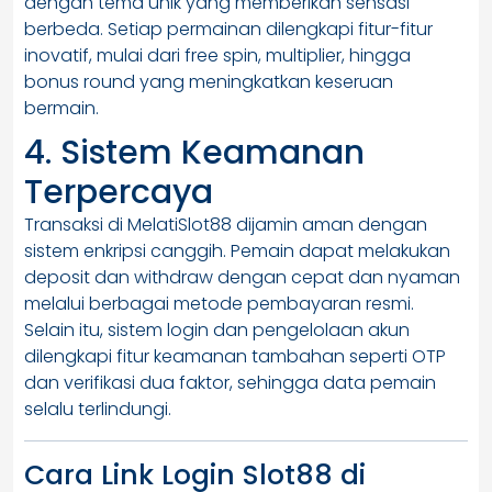
dengan tema unik yang memberikan sensasi
berbeda. Setiap permainan dilengkapi fitur-fitur
inovatif, mulai dari free spin, multiplier, hingga
bonus round yang meningkatkan keseruan
bermain.
4. Sistem Keamanan
Terpercaya
Transaksi di MelatiSlot88 dijamin aman dengan
sistem enkripsi canggih. Pemain dapat melakukan
deposit dan withdraw dengan cepat dan nyaman
melalui berbagai metode pembayaran resmi.
Selain itu, sistem login dan pengelolaan akun
dilengkapi fitur keamanan tambahan seperti OTP
dan verifikasi dua faktor, sehingga data pemain
selalu terlindungi.
Cara Link Login Slot88 di