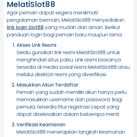
MelatiSlot88
Agar pemain dapat segera menikmati
pengalaman bermain, MelatiSlot88 menyediakan
link login Slot88
yang mudah dan aman. Berikut
panduan login bagi pemain baru maupun lama:
Akses Link Resmi
Selalu gunakan link resmi MelatiSlot88 untuk
menghindari situs palsu. Link resmi biasanya
tersedia di media sosial resmi MelatiSlot88 atau
melalui direktori resmi yang diverifikasi.
Masukkan Akun Terdaftar
Pemain yang sudah memiliki akun hanya perlu
memasukkan username dan password. Bagi
pemula, tersedia fitur registrasi cepat yang
dapat diselesaikan dalam beberapa menit.
Verifikasi Keamanan
MelatiSlot88 menerapkan langkah keamanan