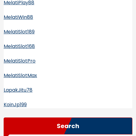
MelatiPlay88
MelatiWin88
MelatiSlot189
MelatiSlot168
MelatiSlotPro
MelatiSlotMax
LapakJitu78
KoinJp199
Search