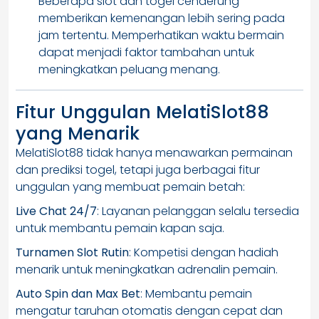
Beberapa slot dan togel cenderung
memberikan kemenangan lebih sering pada
jam tertentu. Memperhatikan waktu bermain
dapat menjadi faktor tambahan untuk
meningkatkan peluang menang.
Fitur Unggulan MelatiSlot88
yang Menarik
MelatiSlot88 tidak hanya menawarkan permainan
dan prediksi togel, tetapi juga berbagai fitur
unggulan yang membuat pemain betah:
Live Chat 24/7
: Layanan pelanggan selalu tersedia
untuk membantu pemain kapan saja.
Turnamen Slot Rutin
: Kompetisi dengan hadiah
menarik untuk meningkatkan adrenalin pemain.
Auto Spin dan Max Bet
: Membantu pemain
mengatur taruhan otomatis dengan cepat dan