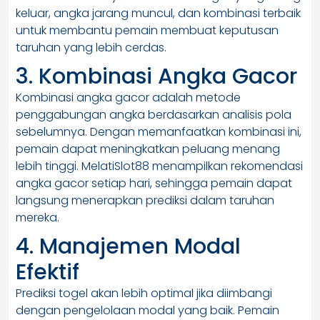
keluar, angka jarang muncul, dan kombinasi terbaik
untuk membantu pemain membuat keputusan
taruhan yang lebih cerdas.
3. Kombinasi Angka Gacor
Kombinasi angka gacor adalah metode
penggabungan angka berdasarkan analisis pola
sebelumnya. Dengan memanfaatkan kombinasi ini,
pemain dapat meningkatkan peluang menang
lebih tinggi. MelatiSlot88 menampilkan rekomendasi
angka gacor setiap hari, sehingga pemain dapat
langsung menerapkan prediksi dalam taruhan
mereka.
4. Manajemen Modal
Efektif
Prediksi togel akan lebih optimal jika diimbangi
dengan pengelolaan modal yang baik. Pemain