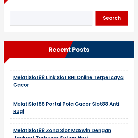
Search
Recent Posts
MelatiSlot88 Link Slot BNI Online Terpercaya
Gacor
MelatiSlot88 Portal Pola Gacor Slot88 Anti
Rugi
MelatiSlot88 Zona Slot Maxwin Dengan
Jackpot Terbesar Setiap Hari