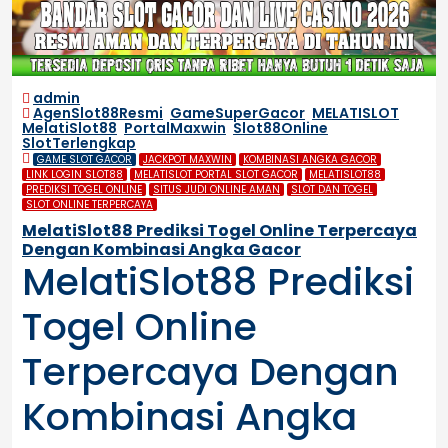
admin
AgenSlot88Resmi
,
GameSuperGacor
,
MELATISLOT
,
MelatiSlot88
,
PortalMaxwin
,
Slot88Online
,
SlotTerlengkap
GAME SLOT GACOR
JACKPOT MAXWIN
KOMBINASI ANGKA GACOR
LINK LOGIN SLOT88
MELATISLOT PORTAL SLOT GACOR
MELATISLOT88
PREDIKSI TOGEL ONLINE
SITUS JUDI ONLINE AMAN
SLOT DAN TOGEL
SLOT ONLINE TERPERCAYA
MelatiSlot88 Prediksi Togel Online Terpercaya
Dengan Kombinasi Angka Gacor
MelatiSlot88 Prediksi
Togel Online
Terpercaya Dengan
Kombinasi Angka