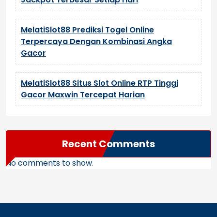
MelatiSlot88 Prediksi Togel Online
Terpercaya Dengan Kombinasi Angka
Gacor
MelatiSlot88 Situs Slot Online RTP Tinggi
Gacor Maxwin Tercepat Harian
Recent Comments
No comments to show.