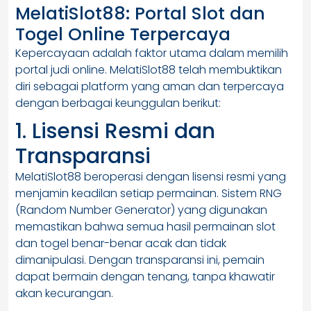
MelatiSlot88: Portal Slot dan
Togel Online Terpercaya
Kepercayaan adalah faktor utama dalam memilih
portal judi online. MelatiSlot88 telah membuktikan
diri sebagai platform yang aman dan terpercaya
dengan berbagai keunggulan berikut:
1. Lisensi Resmi dan
Transparansi
MelatiSlot88 beroperasi dengan lisensi resmi yang
menjamin keadilan setiap permainan. Sistem RNG
(Random Number Generator) yang digunakan
memastikan bahwa semua hasil permainan slot
dan togel benar-benar acak dan tidak
dimanipulasi. Dengan transparansi ini, pemain
dapat bermain dengan tenang, tanpa khawatir
akan kecurangan.