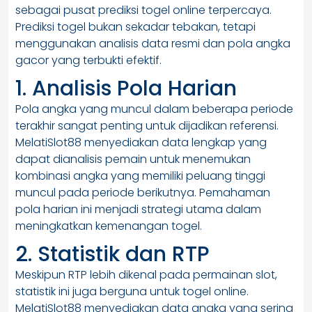
sebagai pusat prediksi togel online terpercaya.
Prediksi togel bukan sekadar tebakan, tetapi
menggunakan analisis data resmi dan pola angka
gacor yang terbukti efektif.
1. Analisis Pola Harian
Pola angka yang muncul dalam beberapa periode
terakhir sangat penting untuk dijadikan referensi.
MelatiSlot88 menyediakan data lengkap yang
dapat dianalisis pemain untuk menemukan
kombinasi angka yang memiliki peluang tinggi
muncul pada periode berikutnya. Pemahaman
pola harian ini menjadi strategi utama dalam
meningkatkan kemenangan togel.
2. Statistik dan RTP
Meskipun RTP lebih dikenal pada permainan slot,
statistik ini juga berguna untuk togel online.
MelatiSlot88 menyediakan data angka yang sering