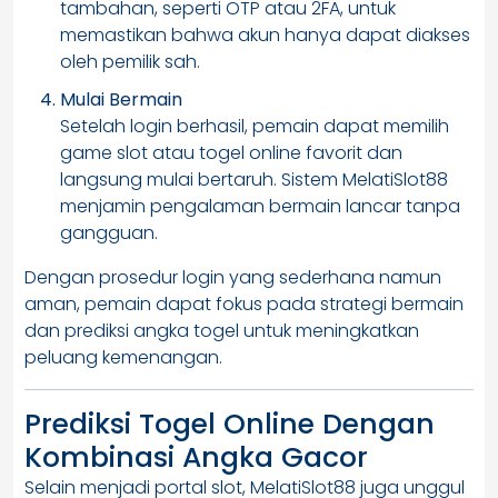
tambahan, seperti OTP atau 2FA, untuk
memastikan bahwa akun hanya dapat diakses
oleh pemilik sah.
Mulai Bermain
Setelah login berhasil, pemain dapat memilih
game slot atau togel online favorit dan
langsung mulai bertaruh. Sistem MelatiSlot88
menjamin pengalaman bermain lancar tanpa
gangguan.
Dengan prosedur login yang sederhana namun
aman, pemain dapat fokus pada strategi bermain
dan prediksi angka togel untuk meningkatkan
peluang kemenangan.
Prediksi Togel Online Dengan
Kombinasi Angka Gacor
Selain menjadi portal slot, MelatiSlot88 juga unggul