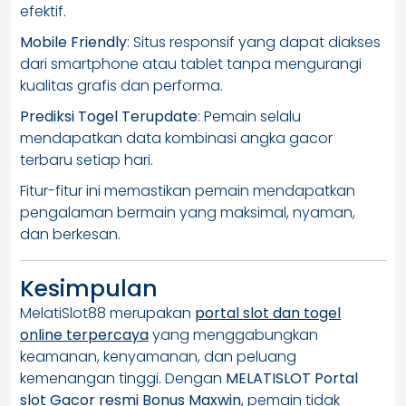
efektif.
Mobile Friendly
: Situs responsif yang dapat diakses
dari smartphone atau tablet tanpa mengurangi
kualitas grafis dan performa.
Prediksi Togel Terupdate
: Pemain selalu
mendapatkan data kombinasi angka gacor
terbaru setiap hari.
Fitur-fitur ini memastikan pemain mendapatkan
pengalaman bermain yang maksimal, nyaman,
dan berkesan.
Kesimpulan
MelatiSlot88 merupakan
portal slot dan togel
online terpercaya
yang menggabungkan
keamanan, kenyamanan, dan peluang
kemenangan tinggi. Dengan
MELATISLOT Portal
slot Gacor resmi Bonus Maxwin
, pemain tidak