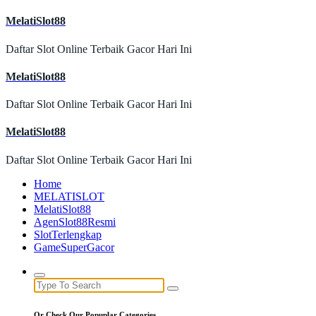
Skip
MelatiSlot88
to
content
Daftar Slot Online Terbaik Gacor Hari Ini
MelatiSlot88
Daftar Slot Online Terbaik Gacor Hari Ini
MelatiSlot88
Daftar Slot Online Terbaik Gacor Hari Ini
Home
MELATISLOT
MelatiSlot88
AgenSlot88Resmi
SlotTerlengkap
GameSuperGacor
Search
for:
Or Check Our Popuplar Categories...