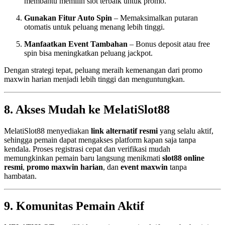
membantu memilih slot terbaik untuk promo.
Gunakan Fitur Auto Spin
– Memaksimalkan putaran
otomatis untuk peluang menang lebih tinggi.
Manfaatkan Event Tambahan
– Bonus deposit atau free
spin bisa meningkatkan peluang jackpot.
Dengan strategi tepat, peluang meraih kemenangan dari promo
maxwin harian menjadi lebih tinggi dan menguntungkan.
8. Akses Mudah ke MelatiSlot88
MelatiSlot88 menyediakan
link alternatif resmi
yang selalu aktif,
sehingga pemain dapat mengakses platform kapan saja tanpa
kendala. Proses registrasi cepat dan verifikasi mudah
memungkinkan pemain baru langsung menikmati
slot88 online
resmi
,
promo maxwin harian
, dan
event maxwin
tanpa
hambatan.
9. Komunitas Pemain Aktif