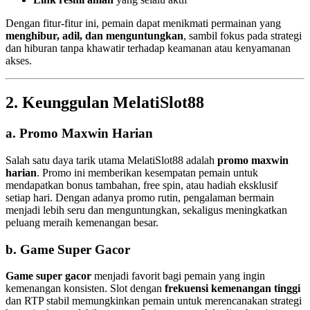
Dengan fitur-fitur ini, pemain dapat menikmati permainan yang
menghibur, adil, dan menguntungkan
, sambil fokus pada strategi
dan hiburan tanpa khawatir terhadap keamanan atau kenyamanan
akses.
2. Keunggulan MelatiSlot88
a. Promo Maxwin Harian
Salah satu daya tarik utama MelatiSlot88 adalah
promo maxwin
harian
. Promo ini memberikan kesempatan pemain untuk
mendapatkan bonus tambahan, free spin, atau hadiah eksklusif
setiap hari. Dengan adanya promo rutin, pengalaman bermain
menjadi lebih seru dan menguntungkan, sekaligus meningkatkan
peluang meraih kemenangan besar.
b. Game Super Gacor
Game super gacor
menjadi favorit bagi pemain yang ingin
kemenangan konsisten. Slot dengan
frekuensi kemenangan tinggi
dan RTP stabil memungkinkan pemain untuk merencanakan strategi