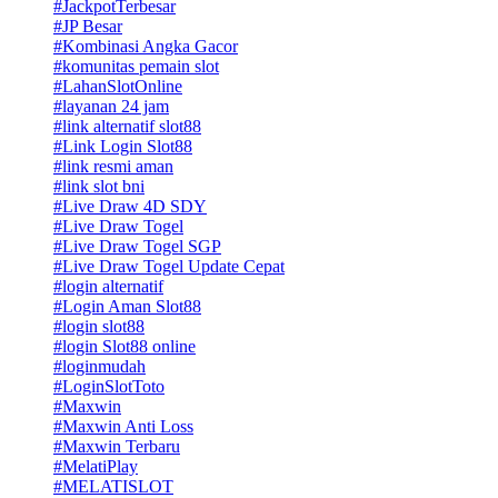
#JackpotTerbesar
#JP Besar
#Kombinasi Angka Gacor
#komunitas pemain slot
#LahanSlotOnline
#layanan 24 jam
#link alternatif slot88
#Link Login Slot88
#link resmi aman
#link slot bni
#Live Draw 4D SDY
#Live Draw Togel
#Live Draw Togel SGP
#Live Draw Togel Update Cepat
#login alternatif
#Login Aman Slot88
#login slot88
#login Slot88 online
#loginmudah
#LoginSlotToto
#Maxwin
#Maxwin Anti Loss
#Maxwin Terbaru
#MelatiPlay
#MELATISLOT