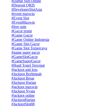
#Daftar Slot Online
#Deposit QRIS
#DeveloperSlotAsia
#event maxwin
#Event Slot
#EventMaxwin
#free spin
#Gacor resmi
#Game Gacor
#Game Online Indonesia
#Game Slot Gacor
#Game Slot Terpercaya
#game super gacor
#GameSlotGacor
#GameSuperGacor
#Hasil Togel Tercepat
#jackpot anti loss
#Jackpot Berlimpah
#Jackpot Besar
#Jackpot Harian
#jackpot maxwin
#Jackpot Nyata
#jackpot online
#JackpotHarian
#JackpotSlot88