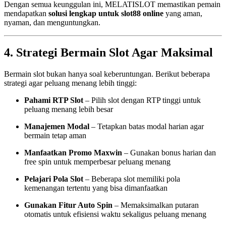
Dengan semua keunggulan ini, MELATISLOT memastikan pemain
mendapatkan
solusi lengkap untuk slot88 online
yang aman,
nyaman, dan menguntungkan.
4. Strategi Bermain Slot Agar Maksimal
Bermain slot bukan hanya soal keberuntungan. Berikut beberapa
strategi agar peluang menang lebih tinggi:
Pahami RTP Slot
– Pilih slot dengan RTP tinggi untuk
peluang menang lebih besar
Manajemen Modal
– Tetapkan batas modal harian agar
bermain tetap aman
Manfaatkan Promo Maxwin
– Gunakan bonus harian dan
free spin untuk memperbesar peluang menang
Pelajari Pola Slot
– Beberapa slot memiliki pola
kemenangan tertentu yang bisa dimanfaatkan
Gunakan Fitur Auto Spin
– Memaksimalkan putaran
otomatis untuk efisiensi waktu sekaligus peluang menang