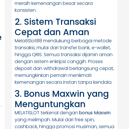
meraih kemenangan besar secara
konsisten.
2. Sistem Transaksi
Cepat dan Aman
e
MelatiSlot88 mendukung berbagai metode
transaksi, mulai dari transfer bank, e-wallet,
hingga QRIS. Semua transaksi dijamin aman
dengan sistem enkripsi canggih. Proses
deposit dan withdrawal berlangsung cepat,
memungkinkan pemain menikmati
kemenangan secara instan tanpa kendala.
3. Bonus Maxwin yang
Menguntungkan
MELATISLOT terkenal dengan
bonus Maxwin
yang melimpah. Mulai dari free spin,
cashback, hingga promosi musiman, semua