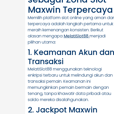
Maxwin Terpercaya
Memilih platform slot online yang aman da
terpercaya adalah langkah pertama untuk
meraih kemenangan konsisten. Berikut
alasan mengapa
MelatiSlot88
menjadi
pilihan utama:
1. Keamanan Akun da
Transaksi
MelatiSlot88 menggunakan teknologi
enkripsi terbaru untuk melindungi akun dan
transaksi pemain. Keamanan ini
memungkinkan pemain bermain dengan
tenang, tanpa khawatir data pribadi atau
saldo mereka disalahgunakan.
2. Jackpot Maxwin