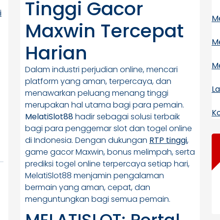
Tinggi Gacor
i
Me
Maxwin Tercepat
Me
Harian
Me
Dalam industri perjudian online, mencari
platform yang aman, terpercaya, dan
L
menawarkan peluang menang tinggi
merupakan hal utama bagi para pemain.
Ko
MelatiSlot88
hadir sebagai solusi terbaik
bagi para penggemar slot dan togel online
di Indonesia. Dengan dukungan
RTP tinggi
,
game gacor Maxwin, bonus melimpah, serta
prediksi togel online terpercaya setiap hari,
MelatiSlot88 menjamin pengalaman
bermain yang aman, cepat, dan
menguntungkan bagi semua pemain.
MELATISLOT: Portal