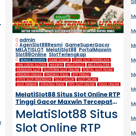
Si
Me
p
a
M
admin
AgenSlot88Resmi
,
GameSuperGacor
,
M
MELATISLOT
,
MelatiSlot88
,
PortalMaxwin
,
Slot88Online
,
SlotTerlengkap
M
BONUS MAXWIN
GAME GACOR
GAME SLOT TERPERCAYA
LINK LOGIN SLOT88
MAXWIN
MELATISLOT
MELATISLOT88
PANDUAN SLOT
PLATFORM SLOT ONLINE
PORTAL SLOT RESMI
Me
PREDIKSI ANGKA
PREDIKSI TOGEL
RTP TINGGI
SITUS SLOT INDONESIA
SLOT GACOR
SLOT ONLINE
SLOT TERBAIK
STRATEGI TOGEL
TIPS SLOT ONLINE
TOGEL ONLINE
Me
MelatiSlot88 Situs Slot Online RTP
Tinggi Gacor Maxwin Tercepat
Me
n
Harian
MelatiSlot88 Situs
M
g
Slot Online RTP
Me