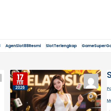
8
AgenSlot88Resmi
SlotTerlengkap
GameSuperGa
S
17
FEB
2026
Po
Me