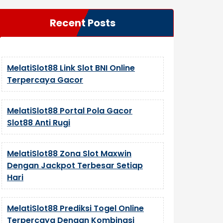
Recent Posts
MelatiSlot88 Link Slot BNI Online
Terpercaya Gacor
MelatiSlot88 Portal Pola Gacor
Slot88 Anti Rugi
MelatiSlot88 Zona Slot Maxwin
Dengan Jackpot Terbesar Setiap
Hari
MelatiSlot88 Prediksi Togel Online
Terpercaya Dengan Kombinasi