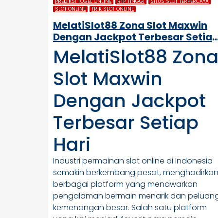
PREDIKSI TOGEL ONLINE
RTP TINGGI
SITUS SLOT TERPERCAYA
SLOT ONLINE
TRIK SLOT ONLINE
MelatiSlot88 Zona Slot Maxwin
Dengan Jackpot Terbesar Setia
Hari
MelatiSlot88 Zon
Slot Maxwin
Dengan Jackpot
Terbesar Setiap
Hari
Industri permainan slot online di Indonesia
semakin berkembang pesat, menghadirka
berbagai platform yang menawarkan
pengalaman bermain menarik dan peluan
kemenangan besar. Salah satu platform