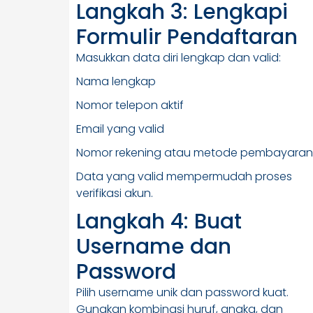
Langkah 3: Lengkapi
Formulir Pendaftaran
Masukkan data diri lengkap dan valid:
Nama lengkap
Nomor telepon aktif
Email yang valid
Nomor rekening atau metode pembayaran
Data yang valid mempermudah proses
verifikasi akun.
Langkah 4: Buat
Username dan
Password
Pilih username unik dan password kuat.
Gunakan kombinasi huruf, angka, dan