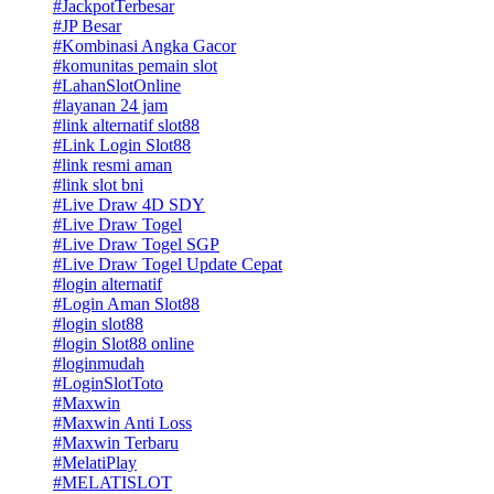
#JackpotTerbesar
#JP Besar
#Kombinasi Angka Gacor
#komunitas pemain slot
#LahanSlotOnline
#layanan 24 jam
#link alternatif slot88
#Link Login Slot88
#link resmi aman
#link slot bni
#Live Draw 4D SDY
#Live Draw Togel
#Live Draw Togel SGP
#Live Draw Togel Update Cepat
#login alternatif
#Login Aman Slot88
#login slot88
#login Slot88 online
#loginmudah
#LoginSlotToto
#Maxwin
#Maxwin Anti Loss
#Maxwin Terbaru
#MelatiPlay
#MELATISLOT