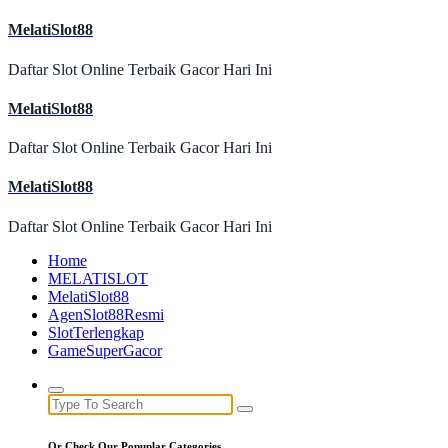
Skip
MelatiSlot88
to
content
Daftar Slot Online Terbaik Gacor Hari Ini
MelatiSlot88
Daftar Slot Online Terbaik Gacor Hari Ini
MelatiSlot88
Daftar Slot Online Terbaik Gacor Hari Ini
Home
MELATISLOT
MelatiSlot88
AgenSlot88Resmi
SlotTerlengkap
GameSuperGacor
Search
for:
Or Check Our Popuplar Categories...