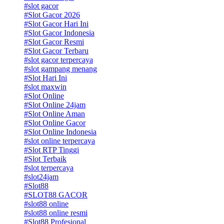
#slot gacor
#Slot Gacor 2026
#Slot Gacor Hari Ini
#Slot Gacor Indonesia
#Slot Gacor Resmi
#Slot Gacor Terbaru
#slot gacor terpercaya
#slot gampang menang
#Slot Hari Ini
#slot maxwin
#Slot Online
#Slot Online 24jam
#Slot Online Aman
#Slot Online Gacor
#Slot Online Indonesia
#slot online terpercaya
#Slot RTP Tinggi
#Slot Terbaik
#slot terpercaya
#slot24jam
#Slot88
#SLOT88 GACOR
#slot88 online
#slot88 online resmi
#Slot88 Profesional