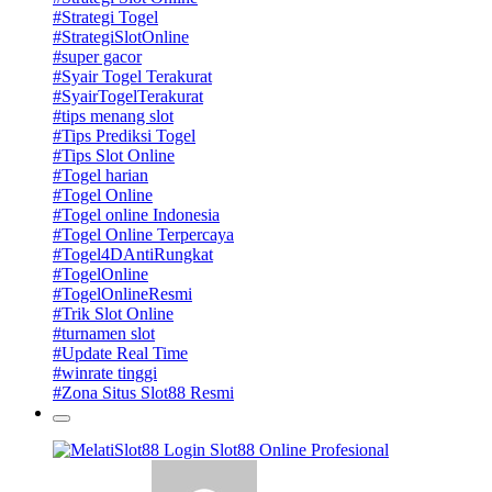
#Strategi Togel
#StrategiSlotOnline
#super gacor
#Syair Togel Terakurat
#SyairTogelTerakurat
#tips menang slot
#Tips Prediksi Togel
#Tips Slot Online
#Togel harian
#Togel Online
#Togel online Indonesia
#Togel Online Terpercaya
#Togel4DAntiRungkat
#TogelOnline
#TogelOnlineResmi
#Trik Slot Online
#turnamen slot
#Update Real Time
#winrate tinggi
#Zona Situs Slot88 Resmi