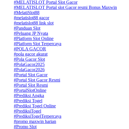
#MELATISLOT Portal Slot Gacor
#MELATISLOT Portal slot Gacor resmi Bonus Maxwin
#MelatiSlot88
#melatislot88 gacor
#melatislot88 link slot
#Panduan Slot
#Peluang JP Nyata
#Platform Slot Online
#Platform Slot Terpercaya
#POLA GACOR
#pola gacor akurat
#Pola Gacor Slot
#PolaGacor2025
#PolaGacor2026
#Portal Slot Gacor
#Portal Slot Gacor Resmi
#Portal Slot Resmi
#PortalSlotOnline
#Prediksi Angka
#Prediksi Togel
#Prediksi Togel Online
#PrediksiTogel
#PrediksiTogelTerpercaya
#promo maxwin harian
#Promo Slot