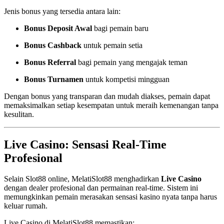
Jenis bonus yang tersedia antara lain:
Bonus Deposit Awal
bagi pemain baru
Bonus Cashback
untuk pemain setia
Bonus Referral
bagi pemain yang mengajak teman
Bonus Turnamen
untuk kompetisi mingguan
Dengan bonus yang transparan dan mudah diakses, pemain dapat
memaksimalkan setiap kesempatan untuk meraih kemenangan tanpa
kesulitan.
Live Casino: Sensasi Real-Time
Profesional
Selain Slot88 online, MelatiSlot88 menghadirkan
Live Casino
dengan dealer profesional dan permainan real-time. Sistem ini
memungkinkan pemain merasakan sensasi kasino nyata tanpa harus
keluar rumah.
Live Casino di MelatiSlot88 memastikan: