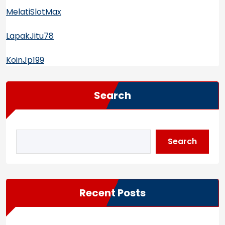
MelatiSlotMax
LapakJitu78
KoinJp199
Search
Search
Recent Posts