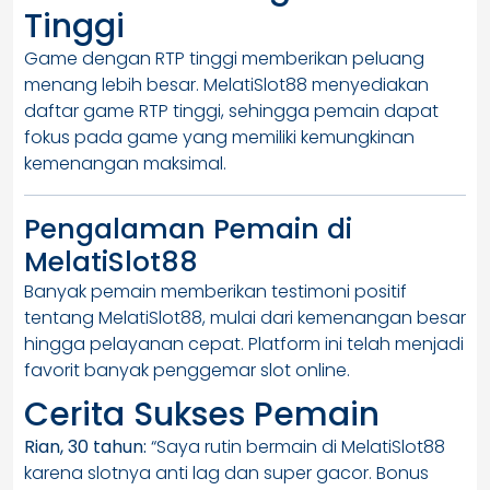
Tinggi
Game dengan RTP tinggi memberikan peluang
menang lebih besar. MelatiSlot88 menyediakan
daftar game RTP tinggi, sehingga pemain dapat
fokus pada game yang memiliki kemungkinan
kemenangan maksimal.
Pengalaman Pemain di
MelatiSlot88
Banyak pemain memberikan testimoni positif
tentang MelatiSlot88, mulai dari kemenangan besar
hingga pelayanan cepat. Platform ini telah menjadi
favorit banyak penggemar slot online.
Cerita Sukses Pemain
Rian, 30 tahun:
“Saya rutin bermain di MelatiSlot88
karena slotnya anti lag dan super gacor. Bonus