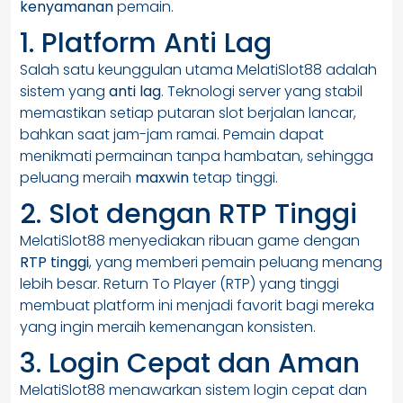
kenyamanan
pemain.
1. Platform Anti Lag
Salah satu keunggulan utama MelatiSlot88 adalah
sistem yang
anti lag
. Teknologi server yang stabil
memastikan setiap putaran slot berjalan lancar,
bahkan saat jam-jam ramai. Pemain dapat
menikmati permainan tanpa hambatan, sehingga
peluang meraih
maxwin
tetap tinggi.
2. Slot dengan RTP Tinggi
MelatiSlot88 menyediakan ribuan game dengan
RTP tinggi
, yang memberi pemain peluang menang
lebih besar. Return To Player (RTP) yang tinggi
membuat platform ini menjadi favorit bagi mereka
yang ingin meraih kemenangan konsisten.
3. Login Cepat dan Aman
MelatiSlot88 menawarkan sistem login cepat dan