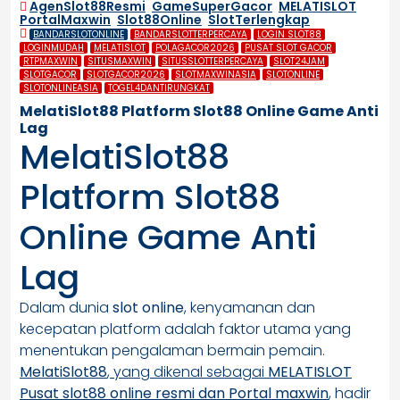
AgenSlot88Resmi
,
GameSuperGacor
,
MELATISLOT
,
PortalMaxwin
,
Slot88Online
,
SlotTerlengkap
BANDARSLOTONLINE
BANDARSLOTTERPERCAYA
LOGIN SLOT88
LOGINMUDAH
MELATISLOT
POLAGACOR2026
PUSAT SLOT GACOR
RTPMAXWIN
SITUSMAXWIN
SITUSSLOTTERPERCAYA
SLOT24JAM
SLOTGACOR
SLOTGACOR2026
SLOTMAXWINASIA
SLOTONLINE
SLOTONLINEASIA
TOGEL4DANTIRUNGKAT
MelatiSlot88 Platform Slot88 Online Game Anti
Lag
MelatiSlot88
Platform Slot88
Online Game Anti
Lag
Dalam dunia
slot online
, kenyamanan dan
kecepatan platform adalah faktor utama yang
menentukan pengalaman bermain pemain.
MelatiSlot88
, yang dikenal sebagai
MELATISLOT
Pusat slot88 online resmi dan Portal maxwin
, hadir