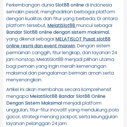
Perkembangan dunia
Slot88 online
di Indonesia
semakin pesat, menghadirkan berbagai platform
dengan kualitas dan fitur yang berbeda. Di antara
platform tersebut,
MelatiSlot88
muncul sebagai
Bandar Slot88 online dengan sistem maksimal
,
yang dikenal sebagai
MELATISLOT Pusat slot88
online resmi dan event maxwin
. Dengan sistem
permainan canggih, fitur lengkap, dan layanan 24
jam nonstop, MelatiSlot88 menjadi pilihan utama
bagi pemain yang ingin meraih kemenangan
maksimal dan pengalaman bermain aman serta
menyenangkan.
Artikel ini akan membahas secara komprehensif
mengapa
MelatiSlot88 Bandar Slot88 Online
Dengan Sistem Maksimal
menjadi platform
unggulan, fitur-fitur inovatif yang mendukung pola
gacor, strategi menang jackpot, serta keunggulan
layanan pelanggan 24 jam.