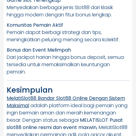
Game Slot Terlengkap
Menyediakan berbagai jenis Slot88 dari klasik
hingga modern dengan fitur bonus lengkap.
Komunitas Pemain Aktif
Pemain dapat berbagi strategi dan tips,
meningkatkan peluang menang secara kolektif.
Bonus dan Event Melimpah
Dari jackpot harian hingga bonus deposit, semua
tersedia untuk memaksimalkan keuntungan
pemain.
Kesimpulan
MelatiSlot88 Bandar Slot88 Online Dengan Sistem
Maksimal
adalah platform ideal bagi pemain yang
ingin bermain aman dan meraih kemenangan
besar. Dengan status sebagai
MELATISLOT Pusat
slot88 online resmi dan event maxwin
, MelatiSlot88
menyediakan permainan adil, pola gacor akurat,