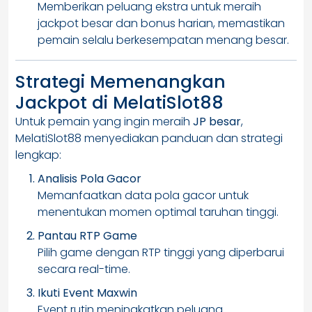
Memberikan peluang ekstra untuk meraih
jackpot besar dan bonus harian, memastikan
pemain selalu berkesempatan menang besar.
Strategi Memenangkan
Jackpot di MelatiSlot88
Untuk pemain yang ingin meraih
JP besar
,
MelatiSlot88 menyediakan panduan dan strategi
lengkap:
Analisis Pola Gacor
Memanfaatkan data pola gacor untuk
menentukan momen optimal taruhan tinggi.
Pantau RTP Game
Pilih game dengan RTP tinggi yang diperbarui
secara real-time.
Ikuti Event Maxwin
Event rutin meningkatkan peluang