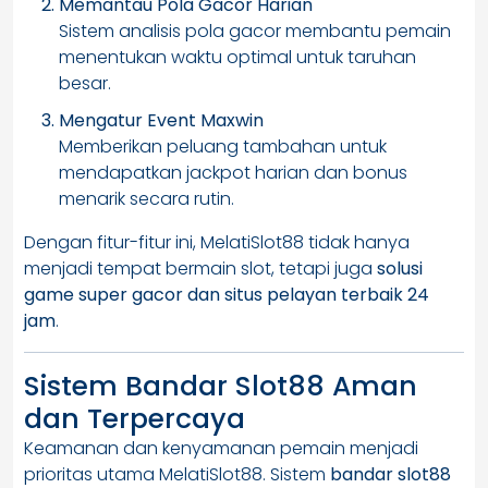
Memantau Pola Gacor Harian
Sistem analisis pola gacor membantu pemain
menentukan waktu optimal untuk taruhan
besar.
Mengatur Event Maxwin
Memberikan peluang tambahan untuk
mendapatkan jackpot harian dan bonus
menarik secara rutin.
Dengan fitur-fitur ini, MelatiSlot88 tidak hanya
menjadi tempat bermain slot, tetapi juga
solusi
game super gacor dan situs pelayan terbaik 24
jam
.
Sistem Bandar Slot88 Aman
dan Terpercaya
Keamanan dan kenyamanan pemain menjadi
prioritas utama MelatiSlot88. Sistem
bandar slot88