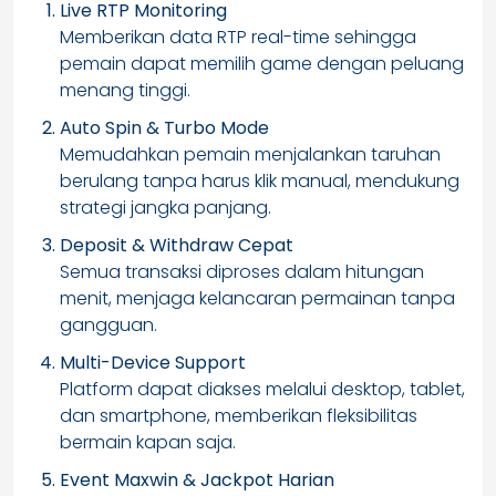
Live RTP Monitoring
Memberikan data RTP real-time sehingga
pemain dapat memilih game dengan peluang
menang tinggi.
Auto Spin & Turbo Mode
Memudahkan pemain menjalankan taruhan
berulang tanpa harus klik manual, mendukung
strategi jangka panjang.
Deposit & Withdraw Cepat
Semua transaksi diproses dalam hitungan
menit, menjaga kelancaran permainan tanpa
gangguan.
Multi-Device Support
Platform dapat diakses melalui desktop, tablet,
dan smartphone, memberikan fleksibilitas
bermain kapan saja.
Event Maxwin & Jackpot Harian