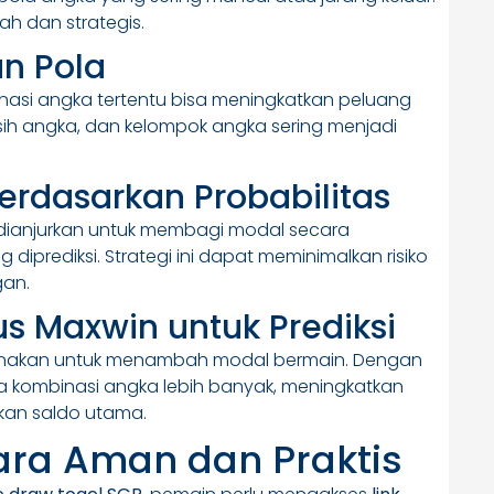
rah dan strategis.
n Pola
nasi angka tertentu bisa meningkatkan peluang
isih angka, dan kelompok angka sering menjadi
erdasarkan Probabilitas
dianjurkan untuk membagi modal secara
 diprediksi. Strategi ini dapat meminimalkan risiko
gan.
s Maxwin untuk Prediksi
igunakan untuk menambah modal bermain. Dengan
 kombinasi angka lebih banyak, meningkatkan
an saldo utama.
Cara Aman dan Praktis