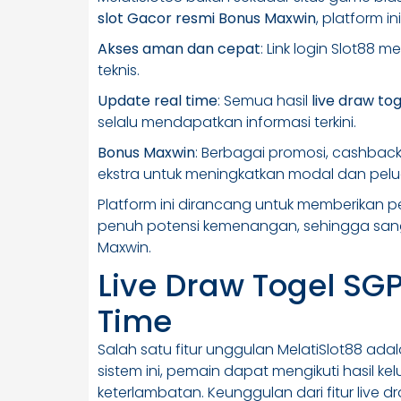
slot Gacor resmi Bonus Maxwin
, platform 
Akses aman dan cepat
: Link login Slot8
teknis.
Update real time
: Semua hasil
live draw to
selalu mendapatkan informasi terkini.
Bonus Maxwin
: Berbagai promosi, cashba
ekstra untuk meningkatkan modal dan pe
Platform ini dirancang untuk memberikan
penuh potensi kemenangan, sehingga sang
Maxwin.
Live Draw Togel SG
Time
Salah satu fitur unggulan MelatiSlot88 ada
sistem ini, pemain dapat mengikuti hasil 
keterlambatan. Keunggulan dari fitur live dra