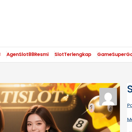
8
AgenSlot88Resmi
SlotTerlengkap
GameSuperGa
S
Po
Me