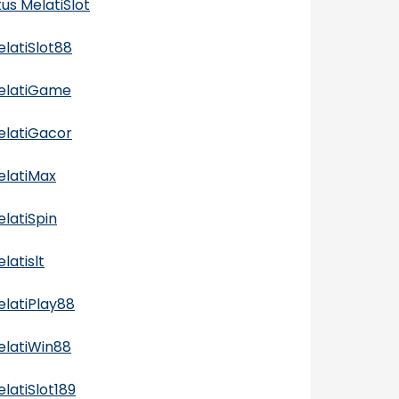
tus MelatiSlot
latiSlot88
elatiGame
elatiGacor
elatiMax
latiSpin
latislt
latiPlay88
elatiWin88
latiSlot189