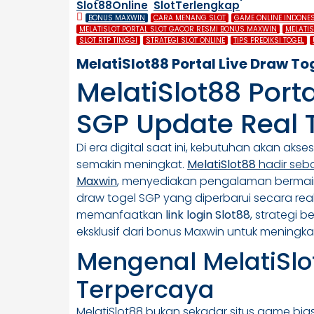
Slot88Online
,
SlotTerlengkap
BONUS MAXWIN
CARA MENANG SLOT
GAME ONLINE INDONES
MELATISLOT PORTAL SLOT GACOR RESMI BONUS MAXWIN
MELATI
SLOT RTP TINGGI
STRATEGI SLOT ONLINE
TIPS PREDIKSI TOGEL
MelatiSlot88 Portal Live Draw T
MelatiSlot88 Porta
SGP Update Real 
Di era digital saat ini, kebutuhan akan ak
semakin meningkat.
MelatiSlot88
hadir seb
Maxwin
, menyediakan pengalaman bermain y
draw togel SGP yang diperbarui secara rea
memanfaatkan
link login Slot88
, strategi 
eksklusif dari bonus Maxwin untuk menin
Mengenal MelatiSlo
Terpercaya
MelatiSlot88 bukan sekadar situs game bi